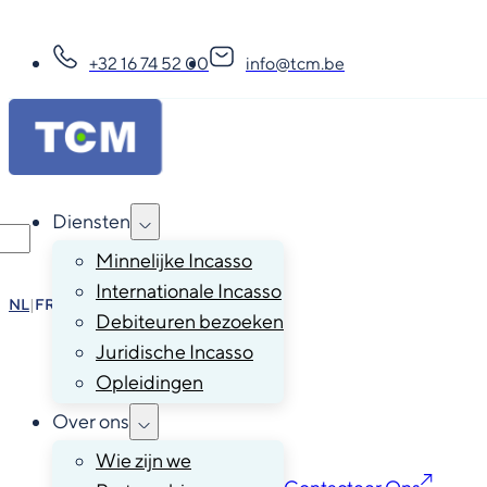
+32 16 74 52 00
info@tcm.be
Diensten
Minnelijke Incasso
Internationale Incasso
NL
|
FR
|
EN
|
DE
Debiteuren bezoeken
Juridische Incasso
Opleidingen
Over ons
Wie zijn we