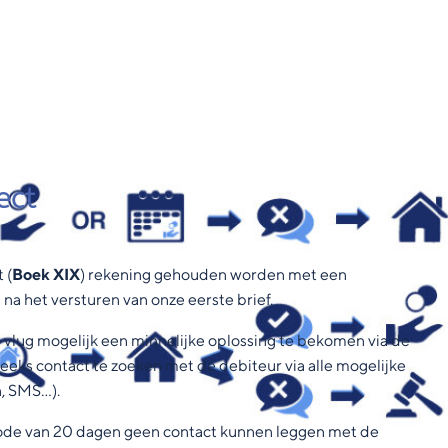
ect
 (
Boek XIX
) rekening gehouden worden met een
na het versturen van onze eerste brief.
 vlug mogelijk een minnelijke oplossing te bekomen via de
treeks contact te zoeken met de debiteur via alle mogelijke
on, SMS…).
eriode van 20 dagen geen contact kunnen leggen met de