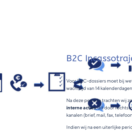
B2C Incassotraj
Voor B2C-dossiers moet bij wet
wachttijd van 14 kalenderdagen 
Na deze periode trachten wij zo
interne acties
, dit door rechts
kanalen (brief, mail, fax, telefo
Indien wij na een uiterlijke p