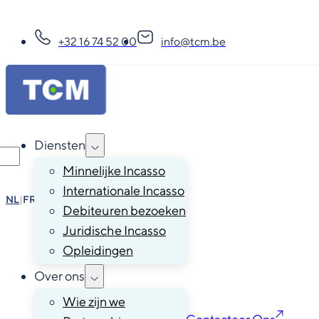
+32 16 74 52 00
info@tcm.be
Diensten
Minnelijke Incasso
Internationale Incasso
NL
|
FR
|
EN
|
DE
Debiteuren bezoeken
Juridische Incasso
Opleidingen
Over ons
Wie zijn we