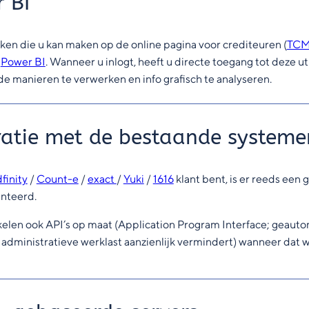
 BI
eken die u kan maken op de online pagina voor crediteuren (
TCM
s
Power BI
. Wanneer u inlogt, heeft u directe toegang tot deze u
de manieren te verwerken en info grafisch te analyseren.
ratie met de bestaande systeme
finity
/
Count-e
/
exact
/
Yuki
/
1616
klant bent, is er reeds ee
nteerd.
elen ook API’s op maat (Application Program Interface; geaut
 administratieve werklast aanzienlijk vermindert) wanneer dat