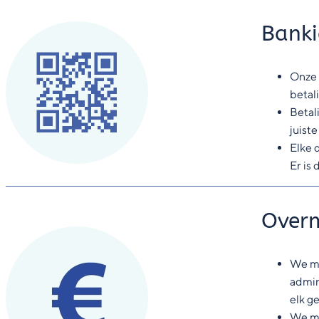
Banki
Onze 
betal
Betal
juist
Elke 
Er is
Overm
We m
admin
elk g
We ma