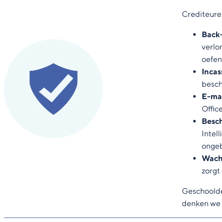
Crediteure
Back
verlo
oefen
Incas
besch
E-mai
Offic
Besch
Intel
ongebr
Wach
zorgt
Geschoolde 
denken we 