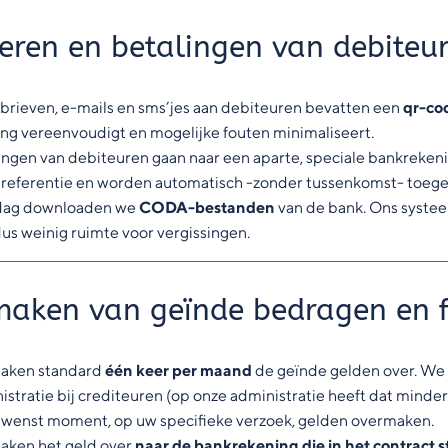
eren en betalingen van debiteu
brieven, e-mails en sms’jes aan debiteuren bevatten een
qr-co
ing vereenvoudigt en mogelijke fouten minimaliseert.
ingen van debiteuren gaan naar een aparte, speciale bankrekeni
e referentie en worden automatisch -zonder tussenkomst- toege
dag downloaden we
CODA-bestanden
van de bank. Ons systeem
 dus weinig ruimte voor vergissingen.
aken van geïnde bedragen en f
aken standard
één keer per maand
de geïnde gelden over. We 
istratie bij crediteuren (op onze administratie heeft dat mind
ewenst moment, op uw specifieke verzoek, gelden overmaken.
ken het geld over
naar de bankrekening die in het contract 