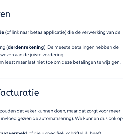
ren
de
(of link naar betaalapplicatie) die de verwerking van de
ng (
derdenrekening
). De meeste betalingen hebben de
wezen aan de juiste vordering.
 leest maar laat niet toe om deze betalingen te wijzigen.
acturatie
zouden dat vaker kunnen doen, maar dat zorgt voor meer
er invloed gezien de automatisering). We kunnen dus ook op
staat vermeld
, of die u specifiek, schriftelijk, heeft