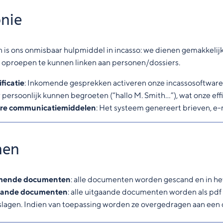
onie
 is ons onmisbaar hulpmiddel in incasso: we dienen gemakkelijk b
oproepen te kunnen linken aan personen/dossiers.
ificatie
: Inkomende gesprekken activeren onze incassosoftware 
r persoonlijk kunnen begroeten (“hallo M. Smith…”), wat onze eff
re communicatiemiddelen
: Het systeem genereert brieven, e-m
nen
mende documenten
: alle documenten worden gescand en in he
aande documenten
: alle uitgaande documenten worden als pdf 
lagen. Indien van toepassing worden ze overgedragen aan een d