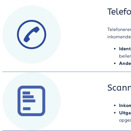
Telef
Telefoneren
inkomende 
Ident
belle
Ande
Scan
Inko
Uitg
opges