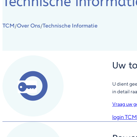
Technische informati
TCM
Over Ons
Technische Informatie
/
/
Uw to
U dient ge
in detail 
Vraag uw g
login TC