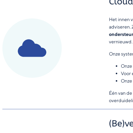
Cloud
Het innen 
adviseren. 
ondersteu
vernieuwd. 
Onze syste
Onze 
Voor 
Onze t
Één van de 
overduideli
(Be)ve