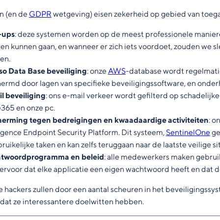
n (en de
GDPR
wetgeving) eisen zekerheid op gebied van toega
-ups
: deze systemen worden op de meest professionele manier
ren kunnen gaan, en wanneer er zich iets voordoet, zouden we s
en.
so Data Base beveiliging
: onze
AWS
-database wordt regelmati
ermd door lagen van specifieke beveiligingssoftware, en ond
l beveiliging
: ons e-mail verkeer wordt gefilterd op schadelijk
e365 en onze pc.
erming tegen bedreigingen en kwaadaardige activiteiten
: o
ligence Endpoint Security Platform. Dit systeem,
SentinelOne
ge
uikelijke taken en kan zelfs teruggaan naar de laatste veilige si
twoordprogramma en beleid
: alle medewerkers maken gebru
 ervoor dat elke applicatie een eigen wachtwoord heeft en dat
hackers zullen door een aantal scheuren in het beveiligingssys
dat ze interessantere doelwitten hebben.