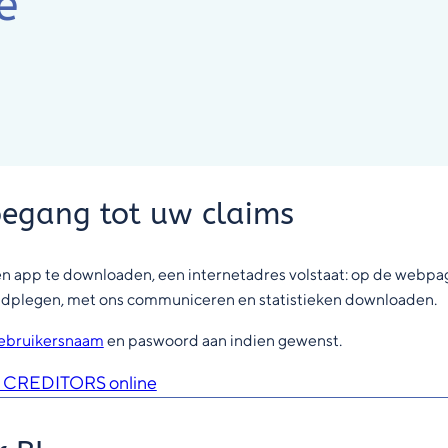
e
egang tot uw claims
en app te downloaden, een internetadres volstaat: op de webpa
raadplegen, met ons communiceren en statistieken downloaden.
ebruikersnaam
en paswoord aan indien gewenst.
M CREDITORS online