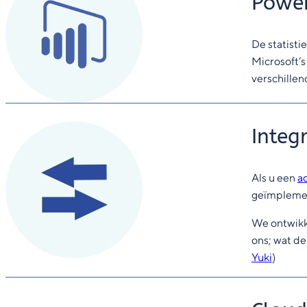
Power
De statisti
Microsoft’
verschillen
Integ
Als u een
ad
geïmpleme
We ontwikk
ons; wat de
Yuki
)