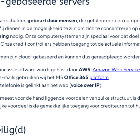
-gebaseerde servers
van schulden
gebeurt door mensen
, die getalenteerd en compet
Zij dienen in de mogelijkheid te zijn om zich te concentreren o
ning
nodig. Onze computersystemen zijn speciaal voor dat do
Onze credit controllers hebben toegang tot de actuele informat
men zijn cloud-gebaseerd en kunnen dus geraadpleegd worden o
incassosoftware wordt gehost door
AWS
:
Amazon Web Service
e-mails gebruiken wij het MS
Office 365
platform
elefonie is gelinkt aan het web (
voice over IP
)
meest voor de hand liggende voordelen van zulke structuur, is 
jke voordeel is de gemakkelijke toegang voor crediteuren tot hu
ilig(d)