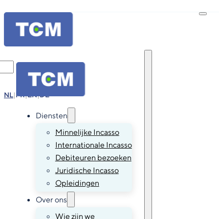
+32 16 74 52 00
info@tcm.be
NL
|
FR
|
EN
|
DE
Diensten
Minnelijke Incasso
Internationale Incasso
Debiteuren bezoeken
Juridische Incasso
Opleidingen