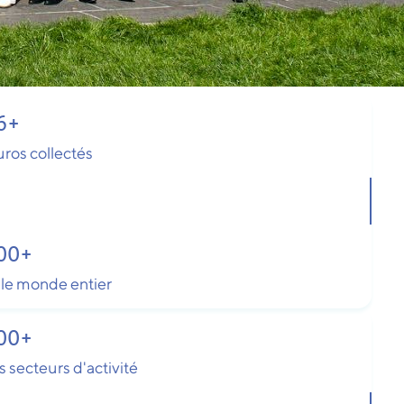
6
+
uros collectés
00
+
le monde entier
00
+
s secteurs d'activité