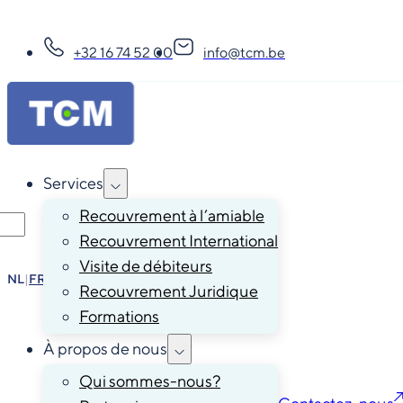
+32 16 74 52 00
info@tcm.be
Services
Recouvrement à l’amiable
Recouvrement International
Visite de débiteurs
NL
|
FR
|
EN
|
DE
Recouvrement Juridique
Formations
À propos de nous
Qui sommes-nous?