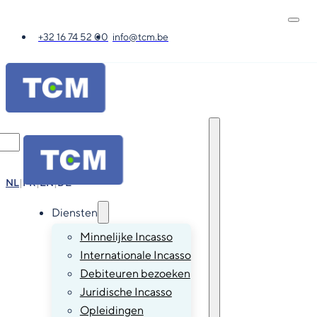
+32 16 74 52 00
info@tcm.be
NL
|
FR
|
EN
|
DE
Diensten
Minnelijke Incasso
Internationale Incasso
Debiteuren bezoeken
Juridische Incasso
Opleidingen