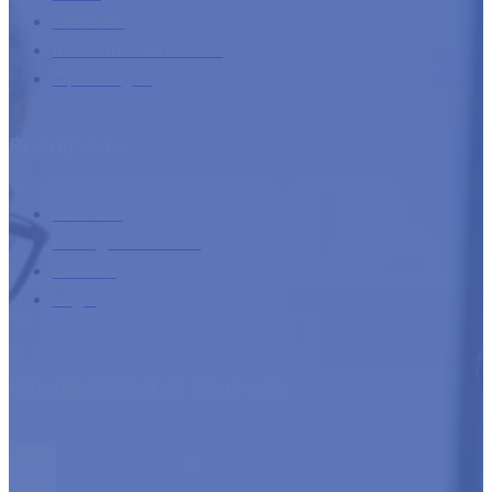
Diensten
Internationaal incasso
Opleidingen
Bedrijfsinfo
Over ons
Overige informatie
Contact
Login
Ontwikkeld met de steun van: