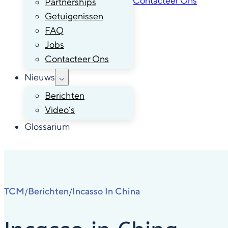
Contacteer Ons
Partnerships
Getuigenissen
FAQ
Jobs
Contacteer Ons
Nieuws
Berichten
Video’s
Glossarium
TCM
Berichten
Incasso In China
/
/