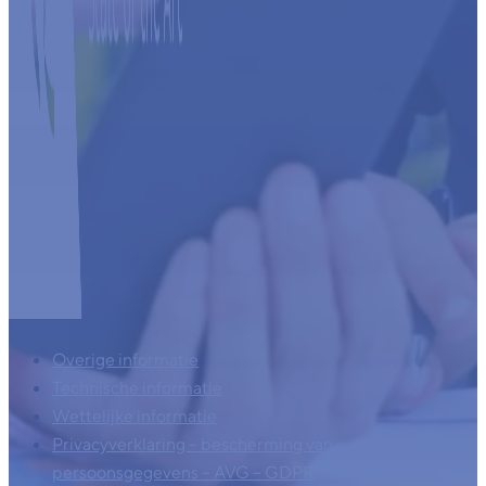
Overige informatie
Technische informatie
Wettelijke informatie
Privacyverklaring – bescherming van
persoonsgegevens – AVG – GDPR