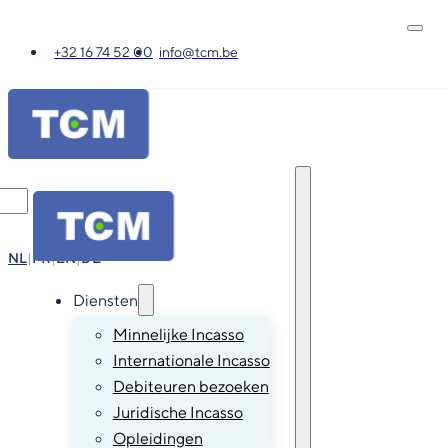
+32 16 74 52 00
info@tcm.be
NL
|
FR
|
EN
|
DE
Diensten
Minnelijke Incasso
Internationale Incasso
Debiteuren bezoeken
Juridische Incasso
Opleidingen