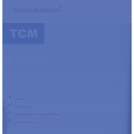
Test nu onze Diensten
TCM Essentials
Home
Diensten
Internationaal incasso
Opleidingen