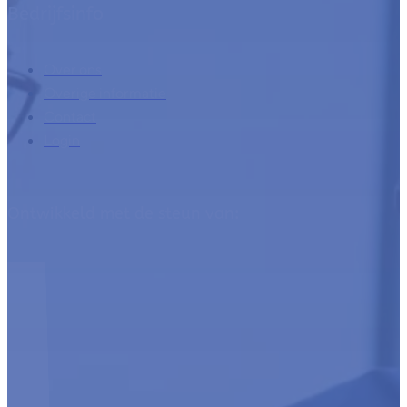
Bedrijfsinfo
Over ons
Overige informatie
Contact
Login
Ontwikkeld met de steun van: