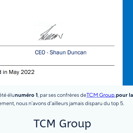
été élu
numéro 1
, par ses confrères de
TCM Group
,
pour l
sement, nous n’avons d’ailleurs jamais disparu du top 5.
TCM Group