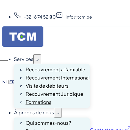
+32 16 74 52 00
info@tcm.be
Services
Recouvrement à l’amiable
Recouvrement International
NL
|
FR
|
EN
|
DE
Visite de débiteurs
Recouvrement Juridique
Formations
À propos de nous
Qui sommes-nous?