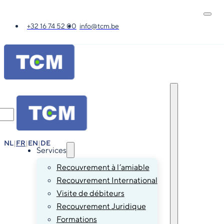
+32 16 74 52 00
info@tcm.be
NL
|
FR
|
EN
|
DE
Services
Recouvrement à l’amiable
Recouvrement International
Visite de débiteurs
Recouvrement Juridique
Formations