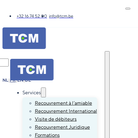
+32 16 74 52 00
info@tcm.be
NL
|
FR
|
EN
|
DE
Services
Recouvrement à l’amiable
Recouvrement International
Visite de débiteurs
Recouvrement Juridique
Formations