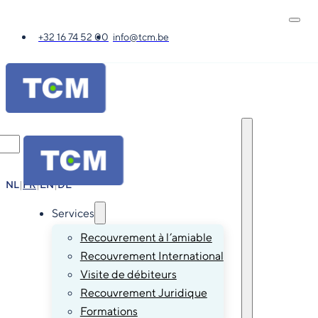
+32 16 74 52 00
info@tcm.be
NL
|
FR
|
EN
|
DE
Services
Recouvrement à l’amiable
Recouvrement International
Visite de débiteurs
Recouvrement Juridique
Formations