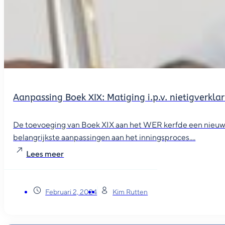
Aanpassing Boek XIX: Matiging i.p.v. nietigverkla
De toevoeging van Boek XIX aan het WER kerfde een nieuw
belangrijkste aanpassingen aan het inningsproces....
Lees meer
Februari 2, 2024
Kim Rutten