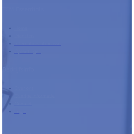
TCM Essentials
Home
Diensten
Internationaal incasso
Opleidingen
Bedrijfsinfo
Over ons
Overige informatie
Contact
Login