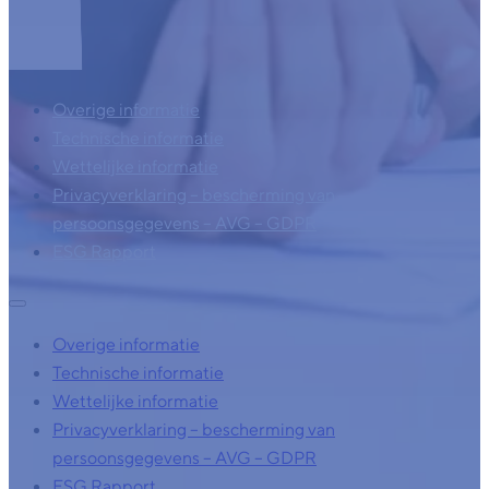
Overige informatie
Technische informatie
Wettelijke informatie
Privacyverklaring – bescherming van
persoonsgegevens – AVG – GDPR
ESG Rapport
Overige informatie
Technische informatie
Wettelijke informatie
Privacyverklaring – bescherming van
persoonsgegevens – AVG – GDPR
ESG Rapport