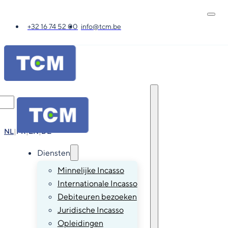
+32 16 74 52 00
info@tcm.be
NL
|
FR
|
EN
|
DE
Diensten
Minnelijke Incasso
Internationale Incasso
Debiteuren bezoeken
Juridische Incasso
Opleidingen