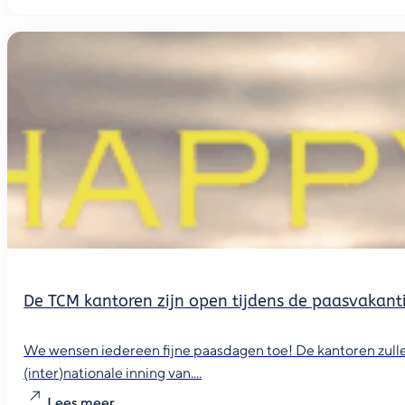
De TCM kantoren zijn open tijdens de paasvakant
We wensen iedereen fijne paasdagen toe! De kantoren zullen
(inter)nationale inning van....
Lees meer