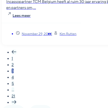
Incassopartner TCM Belgium heeft al ruim 30 jaar ervaring
en partners om,....
Lees meer
November 29, 2023
Kim Rutten
1
2
3
4
5
…
21