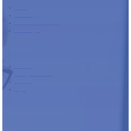
Home
Diensten
Internationaal incasso
Opleidingen
Bedrijfsinfo
Over ons
Overige informatie
Contact
Login
Ontwikkeld met de steun van: