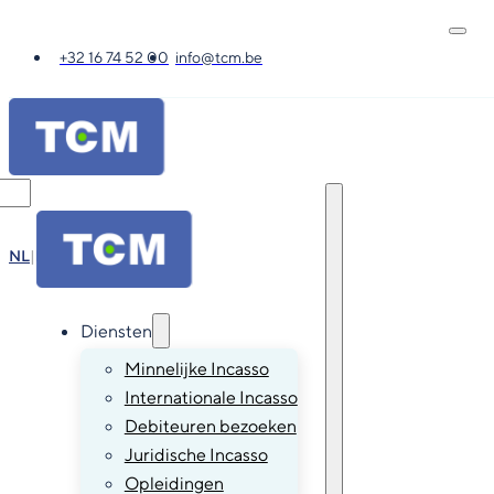
+32 16 74 52 00
info@tcm.be
NL
|
FR
|
EN
|
DE
Diensten
Minnelijke Incasso
Internationale Incasso
Debiteuren bezoeken
Juridische Incasso
Opleidingen