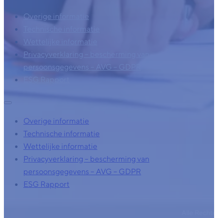
Overige informatie
Technische informatie
Wettelijke informatie
Privacyverklaring – bescherming van
persoonsgegevens – AVG – GDPR
ESG Rapport
Overige informatie
Technische informatie
Wettelijke informatie
Privacyverklaring – bescherming van
persoonsgegevens – AVG – GDPR
ESG Rapport