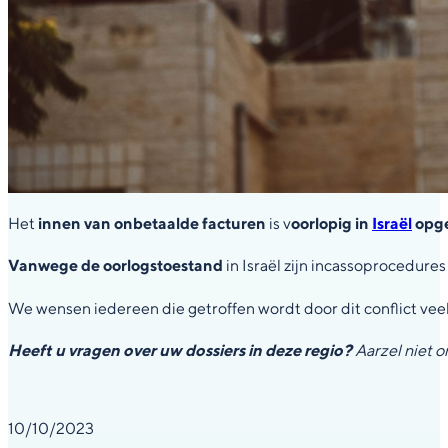
Het
innen van onbetaalde facturen
is v
oorlopig in
Israël
opge
Vanwege de oorlogstoestand
in Israël zijn incassoprocedure
We wensen iedereen die getroffen wordt door dit conflict veel
Heeft u vragen over uw dossiers in deze regio?
Aarzel niet o
10/10/2023