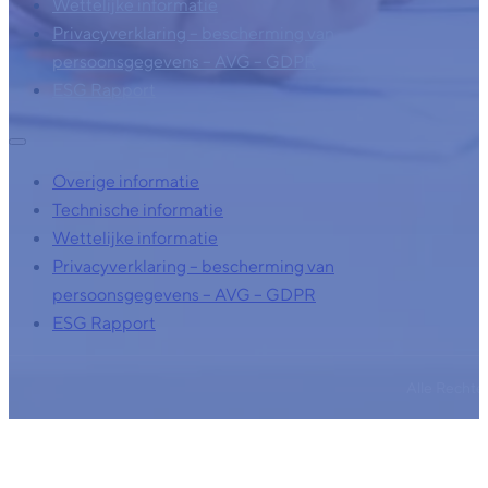
Technische informatie
Wettelijke informatie
Privacyverklaring – bescherming van
persoonsgegevens – AVG – GDPR
ESG Rapport
Overige informatie
Technische informatie
Wettelijke informatie
Privacyverklaring – bescherming van
persoonsgegevens – AVG – GDPR
ESG Rapport
Alle Recht