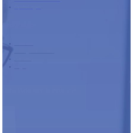
Internationaal incasso
Opleidingen
Bedrijfsinfo
Over ons
Overige informatie
Contact
Login
Ontwikkeld met de steun van: