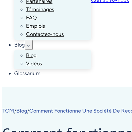
Contactez-nous
Partenaires
Témoinages
FAQ
Emplois
Contactez-nous
Blog
Blog
Vidéos
Glossarium
TCM
Blog
Comment Fonctionne Une Société De Rec
/
/