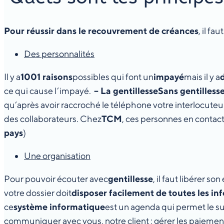
Pour réussir dans le recouvrement de créances
, il f
Des personnalités
Il y a
1001 raisons
possibles qui font un
impayé
mais il y a
ce qui cause l’impayé.
– La gentillesse
Sans gentilless
qu’après avoir raccroché le téléphone votre interlocuteu
des collaborateurs. Chez
TCM
, ces personnes en contac
pays
)
Une organisation
Pour pouvoir écouter avec
gentillesse
, il faut libérer s
votre dossier doit
disposer facilement de toutes les in
ce
système informatique
est un agenda qui permet le s
communiquer avec vous, notre client ; gérer les paiemen