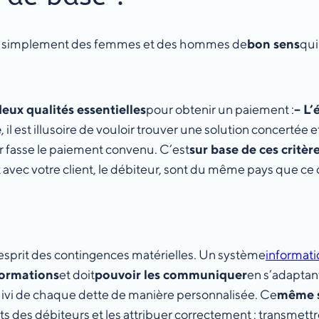
aut simplement des femmes et des hommes de
bon sens
qui
deux qualités essentielles
pour obtenir un paiement :
– L’
e
, il est illusoire de vouloir trouver une solution concerté
r fasse le paiement convenu. C’est
sur base de ces critère
t avec votre client, le débiteur, sont du même pays que c
on esprit des contingences matérielles. Un système
informat
formations
et doit
pouvoir les communiquer
en s’adaptan
uivi de chaque dette de manière personnalisée. Ce
même 
ts des débiteurs et les attribuer correctement ; transme