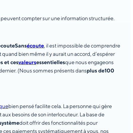
 peuvent compter sur une information structurée.
écoute
Sans
écoute
, il est impossible de comprendre
e et quand bien même il y aurait un accord, d’espérer
s et ces
valeurs
essentielles
que nous engageons
e dernier. (Nous sommes présents dans
plus de
100
ique
bien pensé facilite cela. La personne qui gère
t aux besoins de son interlocuteur. La base de
système
doit offrir des fonctionnalités pour
ttre ces paiements systématiquement à vous, nos