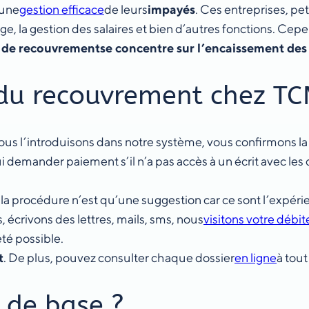
 une
gestion efficace
de leurs
impayés
. Ces entreprises, pet
e, la gestion des salaires et bien d’autres fonctions. Cep
 de recouvrement
se concentre sur l’encaissement des
 du recouvrement chez TC
ous l’introduisons dans notre système, vous confirmons l
lui demander paiement s’il n’a pas accès à un écrit avec les 
la procédure n’est qu’une suggestion car ce sont l’expérie
, écrivons des lettres, mails, sms, nous
visitons votre débit
té possible.
t
. De plus, pouvez consulter chaque dossier
en ligne
à tou
 de base ?