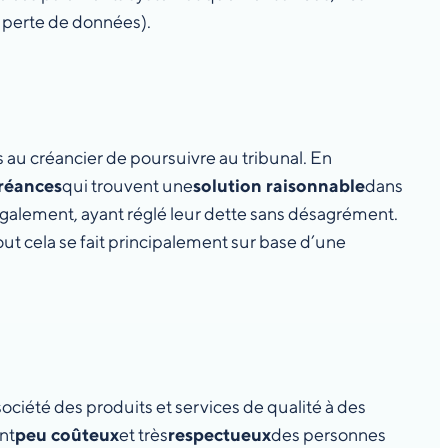
e perte de données).
 au créancier de poursuivre au tribunal. En
créances
qui trouvent une
solution raisonnable
dans
 également, ayant réglé leur dette sans désagrément.
Tout cela se fait principalement sur base d’une
ociété des produits et services de qualité à des
nt
peu coûteux
et très
respectueux
des personnes