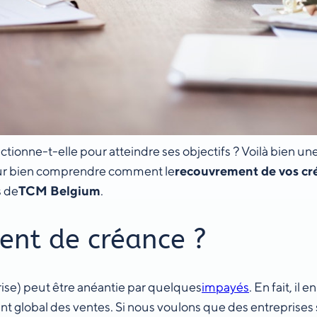
tionne-t-elle pour atteindre ses objectifs ? Voilà bien u
our bien comprendre comment le
recouvrement de vos cr
s de
TCM Belgium
.
ent de créance ?
prise) peut être anéantie par quelques
impayés
. En fait, i
t global des ventes. Si nous voulons que des entreprises 