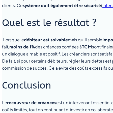
clients. Ce
système doit également être sécurisé
(
inter
Quel est le résultat ?
Lorsque le
débiteur est solvable
mais qu’il semble
impo
fait,
moins de 1%
des créances confiées à
TCM
sont final
un dialogue aimable et positif. Les créanciers sont satis
De fait, si pour certains débiteurs, régler leurs dettes es
commission de succès. Cela évite des coûts excessifs o
Conclusion
Le
recouvreur de créances
est un intervenant essentiel 
coûts limités, tout en continuant d’investir en collabora