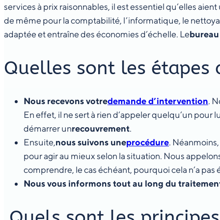
services à prix raisonnables, il est essentiel qu’elles aient
de même pour la comptabilité, l’informatique, le nettoyag
adaptée et entraîne des économies d’échelle. Le
bureau
Quelles sont les étapes
Nous recevons votre
demande d’intervention
. N
En effet, il ne sert à rien d’appeler quelqu’un pour 
démarrer un
recouvrement
.
Ensuite,
nous suivons une
procédure
. Néanmoins, 
pour agir au mieux selon la situation. Nous appelons
comprendre, le cas échéant, pourquoi cela n’a pas é
Nous vous informons tout au long du traitemen
Quels sont les principes