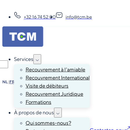
+32 16 74 52 00
info@tcm.be
Services
Recouvrement à l’amiable
Recouvrement International
NL
|
FR
|
EN
|
DE
Visite de débiteurs
Recouvrement Juridique
Formations
À propos de nous
Qui sommes-nous?