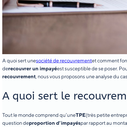
A quoi sert une
société de recouvrement
et comment fonc
de
recouvrer un impayé
est susceptible de se poser. P
recouvrement
, nous vous proposons une analyse du ca
A quoi sert le recouvrem
Tout le monde comprend qu’une
TPE
(très petite entre
question de
proportion d’impayés
par rapport au montan