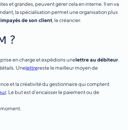
ites et grandes, peuvent gérer cela en interne. Il en va
endant, la spécialisation permet une organisation plus
 impayés de son client
, le créancier.
M ?
a prise en charge et expédions une
lettre au débiteur
.
détails. Une
lettre
reste le meilleur moyen de
nce et la créativité du gestionnaire qui comptent
eur
. Le but est d’encaisser le paiement ou de
t moment.