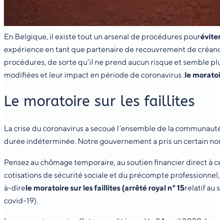
En Belgique, il existe tout un arsenal de procédures pour
évite
expérience en tant que partenaire de recouvrement de créance
procédures, de sorte qu’il ne prend aucun risque et semble pl
modifiées et leur impact en période de coronavirus :
le moratoi
Le moratoire sur les faillites
La crise du coronavirus a secoué l’ensemble de la communaut
durée indéterminée. Notre gouvernement a pris un certain nom
Pensez au chômage temporaire, au soutien financier direct à c
cotisations de sécurité sociale et du précompte professionnel, à u
à-dire
le moratoire sur les faillites (arrêté royal n° 15
relatif au
covid-19).