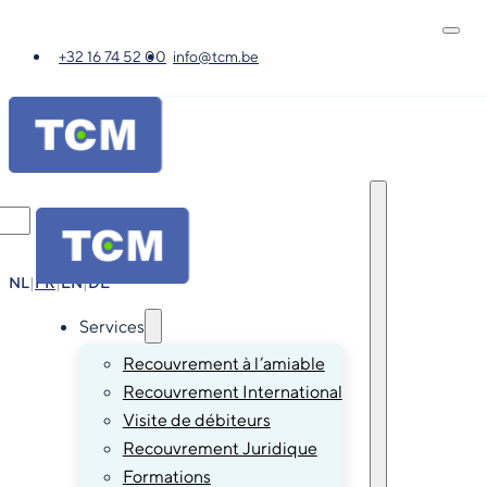
+32 16 74 52 00
info@tcm.be
NL
|
FR
|
EN
|
DE
Services
Recouvrement à l’amiable
Recouvrement International
Visite de débiteurs
Recouvrement Juridique
Formations