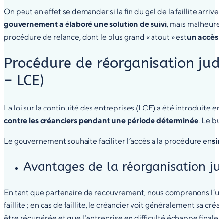
On peut en effet se demander si la fin du gel de la faillite arri
gouvernement a élaboré une solution de suivi
, mais malheure
procédure de relance, dont le plus grand « atout » est
un accès 
Procédure de réorganisation judi
– LCE)
La loi sur la continuité des entreprises (LCE) a été introduite e
contre les créanciers pendant une période déterminée
. Le 
Le gouvernement souhaite faciliter l’accès à la procédure en
si
Avantages de la réorganisation ju
En tant que partenaire de recouvrement, nous comprenons l’ut
faillite ; en cas de faillite, le créancier voit généralement sa
être récupérée et que l’entreprise en difficulté échappe finaleme