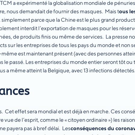
CM a expérimenté la globalisation mondiale de pénuries q
oire, nous demandait de fournir des masques. Mais t
ous le
, simplement parce que la Chine est le plus grand produc
implement interdit l’exportation de masques pour les rése
achées, de produits finis ou même de services. La presse n
rects sur les entreprises de tous les pays du monde et no
 lui-même est maintenant présent (avec des personnes atte
e passé. Les entreprises du monde entier seront tôt ou t
us a même atteint la Belgique, avec 13 infections détecté
éances
ières. Cet effet sera mondial et est déjà en marche. Ces 
ue de l’esprit, comme le « citoyen ordinaire ») les raiso
l ne payera pas à bref délai. Les
conséquences du coronavir