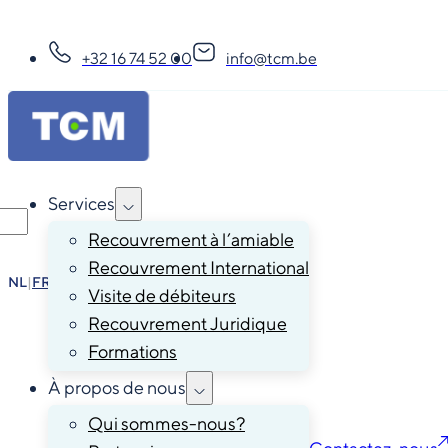
+32 16 74 52 00
info@tcm.be
Services
Recouvrement à l’amiable
Recouvrement International
NL
|
FR
|
EN
|
DE
Visite de débiteurs
Recouvrement Juridique
Formations
À propos de nous
Qui sommes-nous?