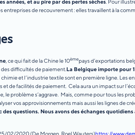
s années, et au pire par des pertes sèches
. Pour illust
ntreprises de recouvrement : elles travaillent à la commi
ges
ème
ine
, ce qui fait de la Chine le 10
pays d’exportations bel
 des difficultés de paiement.
La Belgique importe pour 1
 chimie et l’industrie textile sont en première ligne. Les
ons et de facilités de paiement. Cela aura un impact sur 
ne, le problème s’aggrave. Mais, comme pour tous les prob
yser vos approvisionnements mais aussi les lignes de cré
c des questions. Nous avons des échanges quotidiens 
 25/02/2020 (De Morgen, Roel Wauters)
https://www.de