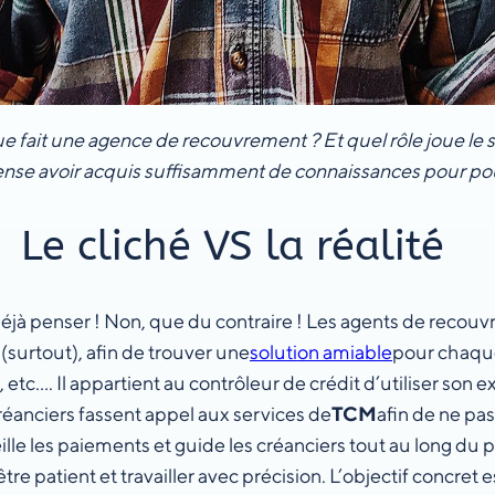
ue fait une agence de recouvrement ? Et quel rôle joue l
 pense avoir acquis suffisamment de connaissances pour po
Le cliché VS la réalité
éjà penser ! Non, que du contraire ! Les agents de recouvr
 (surtout), afin de trouver une
solution amiable
pour chaque
tc…. Il appartient au contrôleur de crédit d’utiliser son 
 créanciers fassent appel aux services de
TCM
afin de ne pas 
eille les paiements et guide les créanciers tout au long du
être patient et travailler avec précision. L’objectif concret