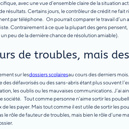
ue, avec une vue d’ensemble claire de la situation actuell
 résultats. Certains jours, le contrôleur de crédit ne fait 
alement par téléphone. On pourrait comparer le travail d’u
e. Contrairement à ce que la plupart des gens pensent, le
st un peu de la dernière chance de résolution amiable).
urs de troubles, mais de
lement sur les
dossiers scolaires
au cours des derniers mois
 des défavorisés ou des sans-abris étant plus souvent l’ex
ion, les oublis ou les mauvaises communications. J’ai ain
tre société. Tout comme personne n’aime sortir les poubel
 de les payer. Mais tout comme il est utile de sortir les p
s le rôle de fauteur de troubles, mais bien le rôle d’une m
ssier.