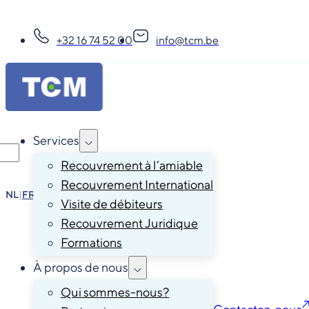
+32 16 74 52 00
info@tcm.be
Services
Recouvrement à l’amiable
Recouvrement International
NL
|
FR
|
EN
|
DE
Visite de débiteurs
Recouvrement Juridique
Formations
À propos de nous
Qui sommes-nous?