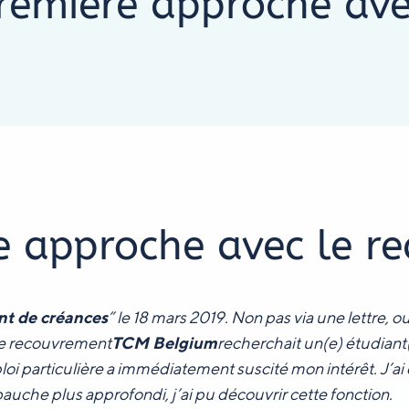
emière approche ave
e approche avec le r
t de créances
” le 18 mars 2019. Non pas via une lettre, ou
 de recouvrement
TCM Belgium
recherchait un(e) étudiant(
oi particulière a immédiatement suscité mon intérêt. J’a
auche plus approfondi, j’ai pu découvrir cette fonction.