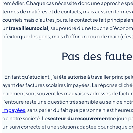
remédier. Chaque cas nécessite donc une approche spécifiq
termes de matières et de contacts, mais aussi en termes de
courriels mais d’autres jours, le contact se fait princip
un
travailleur
social
, saupoudré d’une touche d’économist
d’extorquer les gens, mais d’offrir un coup de main (c’e
Pas des faute
En tant qu’étudiant, j’ai été autorisé à travailler principa
ayant des factures scolaires impayées. La réponse clichée
paiement sont souvent les mauvaises adresses de facturat
l’entoure reste une question très sensible au sein de no
impayées
, sans parler du fait que personne n’est heureux
de notre société. Le
secteur du recouvrement
ne joue pa
un suivi correcte et une solution adaptée pour chaque do