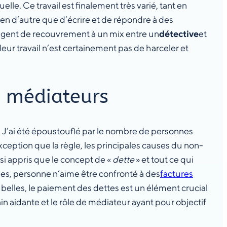
e. Ce travail est finalement très varié, tant en
rien d’autre que d’écrire et de répondre à des
n agent de recouvrement à un mix entre un
détective
et
ur travail n’est certainement pas de harceler et
s médiateurs
. J’ai été époustouflé par le nombre de personnes
ception que la règle, les principales causes du non-
si appris que le concept de «
dette
» et tout ce qui
les, personne n’aime être confronté à des
factures
oubelles, le paiement des dettes est un élément crucial
ain aidante et le rôle de médiateur ayant pour objectif