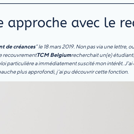
e approche avec le r
t de créances
” le 18 mars 2019. Non pas via une lettre, ou
 de recouvrement
TCM Belgium
recherchait un(e) étudiant(
oi particulière a immédiatement suscité mon intérêt. J’a
auche plus approfondi, j’ai pu découvrir cette fonction.