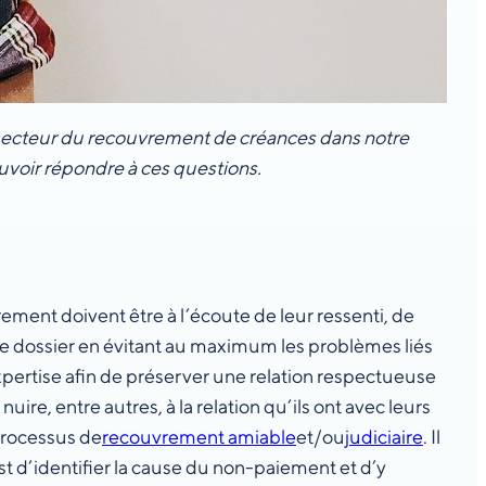
e secteur du recouvrement de créances dans notre
uvoir répondre à ces questions.
ement doivent être à l’écoute de leur ressenti, de
 dossier en évitant au maximum les problèmes liés
expertise afin de préserver une relation respectueuse
nuire, entre autres, à la relation qu’ils ont avec leurs
 processus de
recouvrement amiable
et/ou
judiciaire
. Il
 est d’identifier la cause du non-paiement et d’y