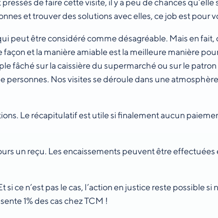
 et pressés de faire cette visite, il y a peu de chances qu’el
onnes et trouver des solutions avec elles, ce job est pour v
ui peut être considéré comme désagréable. Mais en fait, ce
açon et la manière amiable est la meilleure manière pour 
ple fâché sur la caissière du supermarché ou sur le patron
de personnes. Nos visites se déroule dans une atmosphère
tions. Le récapitulatif est utile si finalement aucun paie
jours un reçu. Les encaissements peuvent être effectuées 
si ce n’est pas le cas, l’action en justice reste possible si 
présente 1% des cas chez TCM !