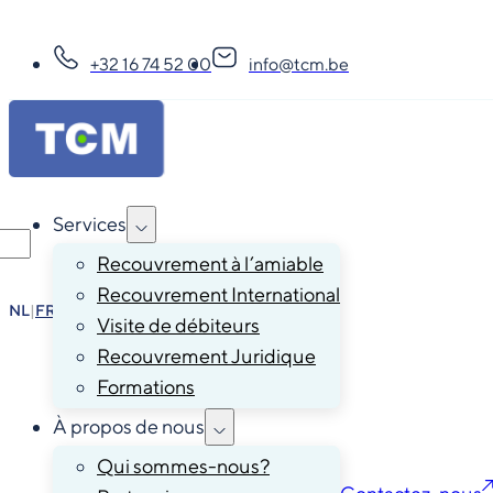
+32 16 74 52 00
info@tcm.be
Services
Recouvrement à l’amiable
Recouvrement International
NL
|
FR
|
EN
|
DE
Visite de débiteurs
Recouvrement Juridique
Formations
À propos de nous
Qui sommes-nous?