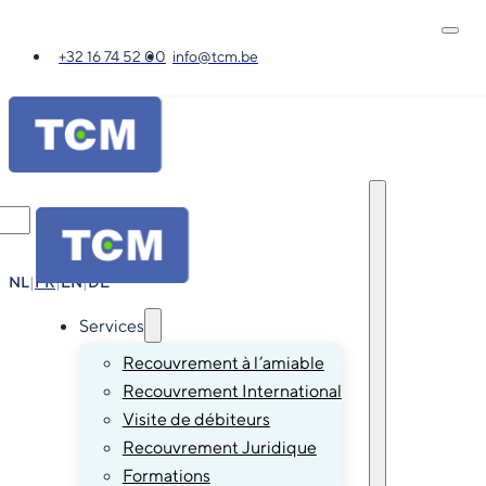
+32 16 74 52 00
info@tcm.be
NL
|
FR
|
EN
|
DE
Services
Recouvrement à l’amiable
Recouvrement International
Visite de débiteurs
Recouvrement Juridique
Formations