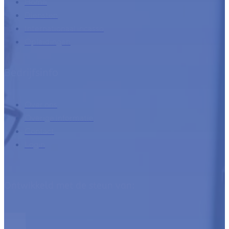
Home
Diensten
Internationaal incasso
Opleidingen
Bedrijfsinfo
Over ons
Overige informatie
Contact
Login
Ontwikkeld met de steun van: