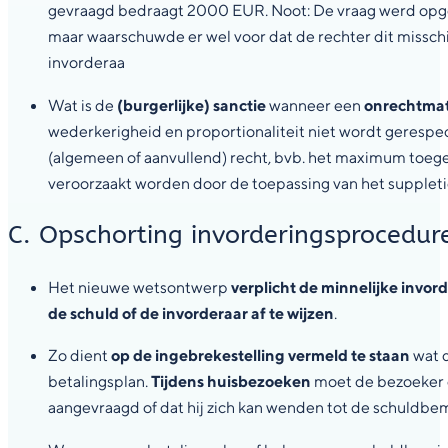
gevraagd bedraagt 2000 EUR. Noot: De vraag werd op
maar waarschuwde er wel voor dat de rechter dit misschie
invorderaa
Wat is de
(burgerlijke) sanctie
wanneer een
onrechtmat
wederkerigheid en proportionaliteit niet wordt geresp
(algemeen of aanvullend) recht, bvb. het maximum toege
veroorzaakt worden door de toepassing van het suppletief
C. Opschorting invorderingsprocedur
Het nieuwe wetsontwerp
verplicht de minnelijke invor
de schuld of de invorderaar af te wijzen
.
Zo dient
op de ingebrekestelling vermeld te staan
wat 
betalingsplan.
Tijdens huisbezoeken
moet de bezoeker d
aangevraagd of dat hij zich kan wenden tot de schuldbe