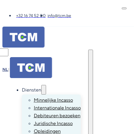
+32 16 74 52 00
info@tcm.be
NL
|
FR
|
EN
|
DE
Diensten
Minnelijke Incasso
Internationale Incasso
Debiteuren bezoeken
Juridische Incasso
Opleidingen