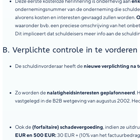
Deze eerste kosteloze herinnering is onderhevig aan
enk
ondernemingsnummer van de onderneming die schuldeiser
alvorens kosten en interesten gevraagd zullen worden.
O
waaronder bvb. een preciese omschrijving van het onbet
Dit impliceert dat schuldeisers meer info aan de schul
B. Verplichte controle in te vordere
De schuldinvorderaar heeft de
nieuwe verplichting na t
Zo worden de
nalatigheidsinteresten geplafonneerd
. 
vastgelegd in de B2B wetgeving van augustus 2002. Hed
Ook de
(forfaitaire) schadevergoeding
, indien ze uitdr
EUR en 500 EUR:
30 EUR + (10% van het factuurbedrag