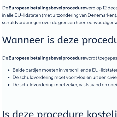
De
Europese betalingsbevelprocedure
werd op 12 dec
in alle EU-lidstaten (met uitzondering van Denemarken)
schuldvorderingen over de grenzen heen eenvoudiger 
Wanneer is deze proced
De
Europese betalingsbevelprocedure
wordt toegepas
Beide partijen moeten in verschillende EU-lidstaten
De schuldvordering moet voortvloeien uit een civie
De schuldvordering moet zeker, vaststaand en opeis
Is deze procedure kosteli