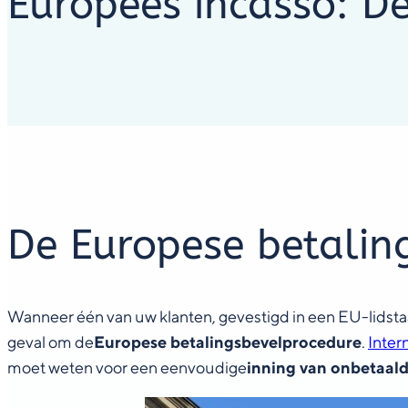
Europees incasso: D
De Europese betalin
Wanneer één van uw klanten, gevestigd in een EU-lidstaat
geval om de
Europese betalingsbevelprocedure
.
Inter
moet weten voor een eenvoudige
inning van onbetaal