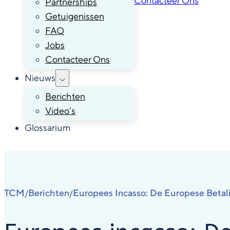
Contacteer Ons
Partnerships
Getuigenissen
FAQ
Jobs
Contacteer Ons
Nieuws
Berichten
Video’s
Glossarium
TCM
Berichten
Europees Incasso: De Europese Beta
/
/