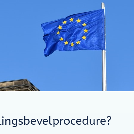
lingsbevelprocedure?