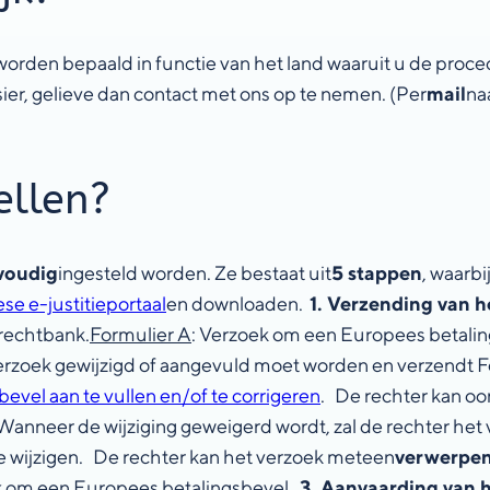
worden bepaald in functie van het land waaruit u de proce
sier, gelieve dan contact met ons op te nemen. (Per
mail
na
ellen?
nvoudig
ingesteld worden. Ze bestaat uit
5 stappen
, waarbi
se e-justitieportaal
en downloaden.
1. Verzending van h
 rechtbank.
Formulier A
: Verzoek om een Europees betali
erzoek gewijzigd of aangevuld moet worden en verzendt Fo
vel aan te vullen en/of te corrigeren
. De rechter kan oor
. Wanneer de wijziging geweigerd wordt, zal de rechter he
e wijzigen. De rechter kan het verzoek meteen
verwerpe
zoek om een Europees betalingsbevel.
3. Aanvaarding van h