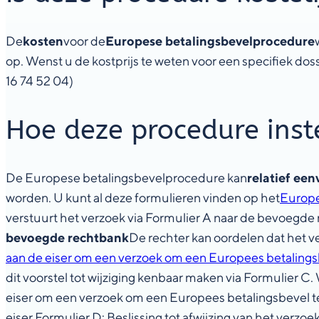
De
kosten
voor de
Europese betalingsbevelprocedure
op. Wenst u de kostprijs te weten voor een specifiek dos
16 74 52 04)
Hoe deze procedure inst
De Europese betalingsbevelprocedure kan
relatief ee
worden. U kunt al deze formulieren vinden op het
Europe
verstuurt het verzoek via Formulier A naar de bevoegde
bevoegde rechtbank
De rechter kan oordelen dat het v
aan de eiser om een verzoek om een Europees betalingsbe
dit voorstel tot wijziging kenbaar maken via Formulier C
eiser om een verzoek om een Europees betalingsbevel t
eiser.
Formulier D
: Beslissing tot afwijzing van het ver