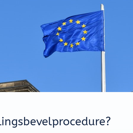
lingsbevelprocedure?