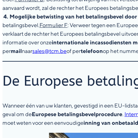
aanvaard wordt, zal de rechter het Europees betalingsbe
4. Mogelijke betwisting van het betalingsbevel door
betalingsbevel.
Formulier F
: Verweer tegen een Europee
verklaart de rechter het Europees betalingsbevel uitvoe
informatie over onze
internationale incassodiensten 
per
mail
naar
sales@tcm.be
of per
telefoon
op het nummer
De Europese betalin
Wanneer één van uw klanten, gevestigd in een EU-lidstaat
geval om de
Europese betalingsbevelprocedure
.
Inter
moet weten voor een eenvoudige
inning van onbetaal