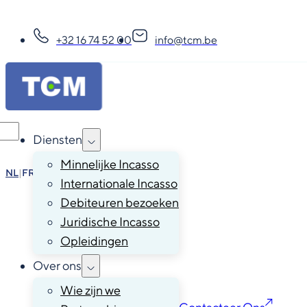
+32 16 74 52 00
info@tcm.be
Diensten
Minnelijke Incasso
NL
|
FR
|
EN
|
DE
Internationale Incasso
Debiteuren bezoeken
Juridische Incasso
Opleidingen
Over ons
Wie zijn we