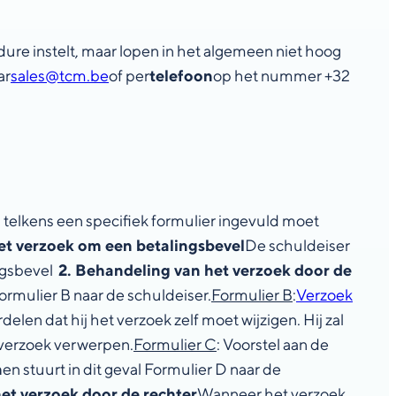
dure instelt, maar lopen in het algemeen niet hoog
ar
sales@tcm.be
of per
telefoon
op het nummer +32
j telkens een specifiek formulier ingevuld moet
et verzoek om een betalingsbevel
De schuldeiser
ngsbevel
2. Behandeling van het verzoek door de
rmulier B naar de schuldeiser.
Formulier B
:
Verzoek
delen dat hij het verzoek zelf moet wijzigen. Hij zal
t verzoek verwerpen.
Formulier C
: Voorstel aan de
n
en stuurt in dit geval Formulier D naar de
et verzoek door de rechter
Wanneer het verzoek