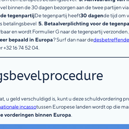
vel binnen de 30 dagen bezorgen aan de twee partijen via
 de tegenpartij
De tegenpartij heeft
30 dagen
de tijd om 
s betalingsbevel
5. Betaalverplichting voor de tegenpa
rbaar en wordt Formulier G naar de tegenpartij verzonden.
meer bepaald in Europa
? Surf dan naar de
desbetreffende
 +32 16 74 52 04.
gsbevelprocedure
, u geld verschuldigd is, kunt u deze schuldvordering pro
nationale incasso
tussen Europese landen wordt op die manie
de vorderingen binnen Europa
.