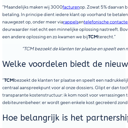
“Maandelijks maken wij 3000
facturen
op. Zowat 5% daarvan bl
betaling. In principe dient iedere klant op voorhand te betale
nauwgezet op, onder meer via
rappels
en
telefonische contact
deurwaarder niet echt een minnelijke oplossing nastreeft. Bo
een andere oplossing en zo kwamen we bij
TCM
terecht.”
“TCM bezoekt de klanten ter plaatse en speelt een na
Welke voordelen biedt de nieu
“
TCM
bezoekt de klanten ter plaatse en speelt een nadrukkelij
centraal aanspreekpunt voor al onze dossiers. Glipt er dan toc
transparante kostenstructuur: ik kom nooit voor verrassingen t
debiteurenbeheer: er wordt geen enkele kost gecreëerd zonder
Hoe belangrijk is het partnersh