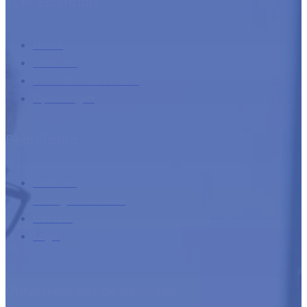
TCM Essentials
Home
Diensten
Internationaal incasso
Opleidingen
Bedrijfsinfo
Over ons
Overige informatie
Contact
Login
Ontwikkeld met de steun van: