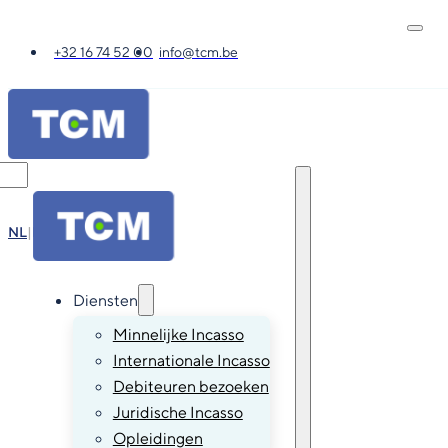
+32 16 74 52 00
info@tcm.be
NL
|
FR
|
EN
|
DE
Diensten
Minnelijke Incasso
Internationale Incasso
Debiteuren bezoeken
Juridische Incasso
Opleidingen