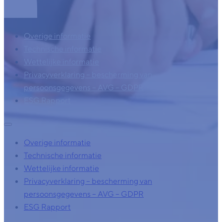
Overige informatie
Technische informatie
Wettelijke informatie
Privacyverklaring – bescherming van
persoonsgegevens – AVG – GDPR
ESG Rapport
Overige informatie
Technische informatie
Wettelijke informatie
Privacyverklaring – bescherming van
persoonsgegevens – AVG – GDPR
ESG Rapport