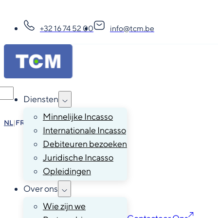
+32 16 74 52 00
info@tcm.be
Diensten
Minnelijke Incasso
NL
|
FR
|
EN
|
DE
Internationale Incasso
Debiteuren bezoeken
Juridische Incasso
Opleidingen
Over ons
Wie zijn we