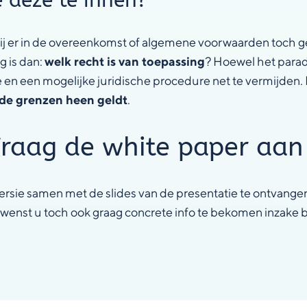
e deze te innen?
ij er in de overeenkomst of algemene voorwaarden toch ge
g is dan:
welk recht is van toepassing
? Hoewel het parado
en een mogelijke juridische procedure net te vermijden. Er
 de grenzen heen geldt
.
raag de white paper aan
rsie samen met de slides van de presentatie te ontvange
r wenst u toch ook graag concrete info te bekomen inzake