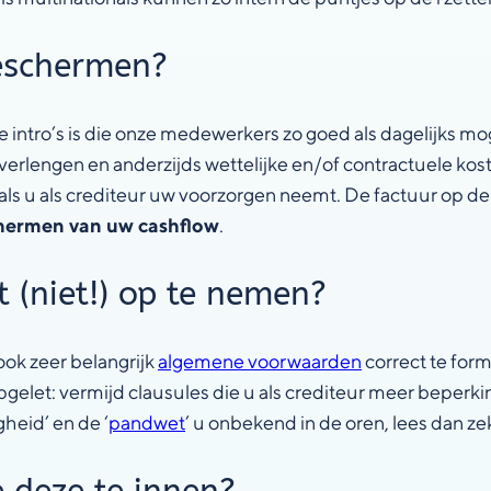
beschermen?
intro’s is die onze medewerkers zo goed als dagelijks m
 verlengen en anderzijds wettelijke en/of contractuele ko
ls u als crediteur uw voorzorgen neemt. De factuur op de j
hermen van uw cashflow
.
(niet!) op te nemen?
ook zeer belangrijk
algemene voorwaarden
correct te for
gelet: vermijd clausules die u als crediteur meer beperk
eid’ en de ‘
pandwet
’ u onbekend in de oren, lees dan z