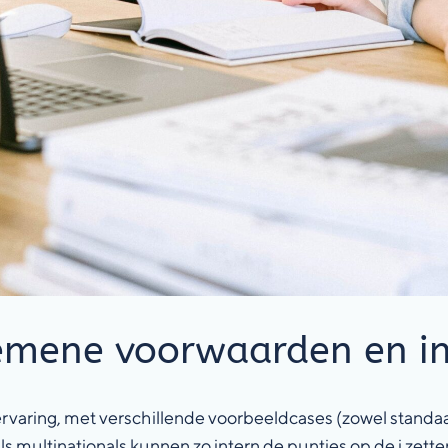
emene voorwaarden en in
ring, met verschillende voorbeeldcases (zowel standaard al
ls multinationals kunnen zo intern de puntjes op de i zett