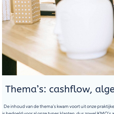
Thema’s: cashflow, alg
De inhoud van de thema’s kwam voort uit onze praktijkerva
is bedoeld voor al onze types klanten, dus zowel KMO’s a