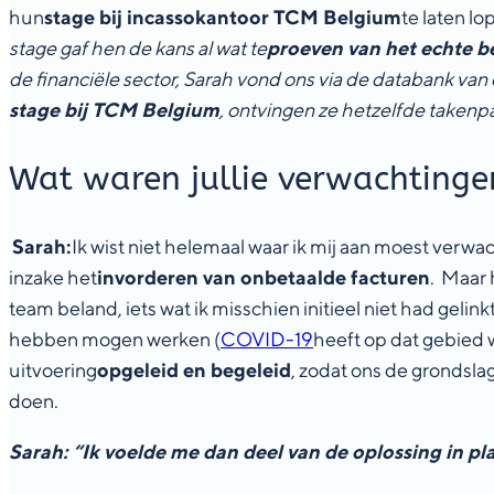
hun
stage bij incassokantoor TCM Belgium
te laten l
stage gaf hen de kans al wat te
proeven van het echte be
de financiële sector, Sarah vond ons via de databank va
stage bij TCM Belgium
, ontvingen ze hetzelfde takenpa
Wat waren jullie verwachtinge
Sarah:
Ik wist niet helemaal waar ik mij aan moest verwa
inzake het
invorderen van onbetaalde facturen
. Maar 
team beland, iets wat ik misschien initieel niet had geli
hebben mogen werken (
COVID-19
heeft op dat gebied 
uitvoering
opgeleid en begeleid
, zodat ons de grondsl
doen.
Sarah: “Ik voelde me dan deel van de oplossing in p