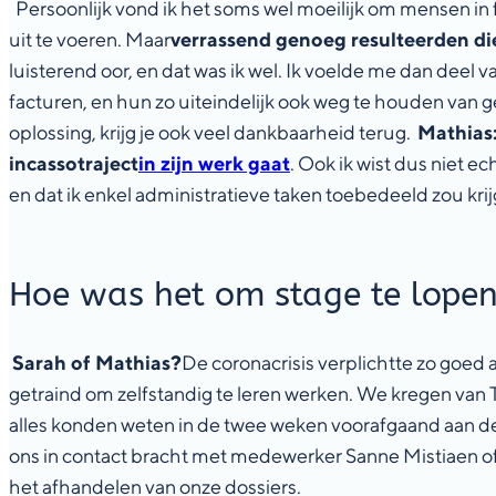
Persoonlijk vond ik het soms wel moeilijk om mensen in 
uit te voeren. Maar
verrassend genoeg resulteerden di
luisterend oor, en dat was ik wel. Ik voelde me dan deel
facturen, en hun zo uiteindelijk ook weg te houden van g
oplossing, krijg je ook veel dankbaarheid terug.
Mathias
incassotraject
in zijn werk gaat
. Ook ik wist dus niet
en dat ik enkel administratieve taken toebedeeld zou krijg
Hoe was het om stage te lopen
Sarah of Mathias?
De coronacrisis verplichtte zo goed 
getraind om zelfstandig te leren werken. We kregen van
alles konden weten in de twee weken voorafgaand aan de c
ons in contact bracht met medewerker Sanne Mistiaen of 
het afhandelen van onze dossiers.