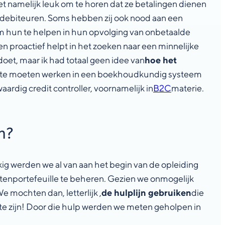
t namelijk leuk om te horen dat ze betalingen dienen
debiteuren. Soms hebben zij ook nood aan een
j om hun te helpen in hun opvolging van onbetaalde
n proactief helpt in het zoeken naar een minnelijke
oet, maar ik had totaal geen idee van
hoe het
hte te moeten werken in een boekhoudkundig systeem
aardig credit controller, voornamelijk in
B2C
materie.
n?
kkig werden we al van aan het begin van de opleiding
tenportefeuille te beheren. Gezien we onmogelijk
 mochten dan, letterlijk ,
de hulplijn gebruiken
die
 te zijn! Door die hulp werden we meten geholpen in