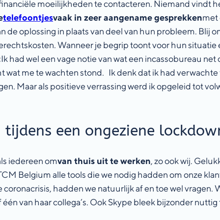
financiële moeilijkheden te contacteren. Niemand vindt he
e
telefoontjes
vaak in zeer aangename gesprekken
met 
 van de oplossing in plaats van deel van hun probleem. Bli
erechtskosten. Wanneer je begrip toont voor hun situatie e
:
Ik had wel een vage notie van wat een incassobureau net d
 echt wat me te wachten stond. Ik denk dat ik had verwac
en. Maar als positieve verrassing werd ik opgeleid tot volw
 tijdens een ongeziene lockdow
als iedereen om
van thuis uit te werken
, zo ook wij. Gelu
 TCM Belgium alle tools die we nodig hadden om onze klan
oronacrisis, hadden we natuurlijk af en toe wel vragen. We
één van haar collega’s. Ook Skype bleek bijzonder nuttig