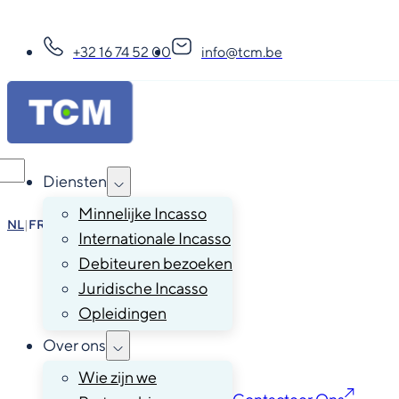
+32 16 74 52 00
info@tcm.be
Diensten
Minnelijke Incasso
NL
|
FR
|
EN
|
DE
Internationale Incasso
Debiteuren bezoeken
Juridische Incasso
Opleidingen
Over ons
Wie zijn we