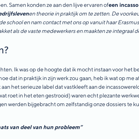
open. Samen konden ze aan den lijve ervaren of
een incass
drijfsleven
en theorie in praktijk om te zetten. De voorke
n de school en nam contact met ons op vanuit haar Erasmus
kket als de vaste medewerkers en maakten ze integraal deel
n?
chten. Ik was op de hoogte dat ik mocht instaan voor het 
hoe dat in praktijk in zijn werk zou gaan, heb ik wat op me a
nkt aan het serieuze label dat vastkleeft aan de incassower
wat roet in het eten gestrooid) waren echt plezante wer
agen werden bijgebracht om zelfstandig onze dossiers te
laats van deel van hun probleem”