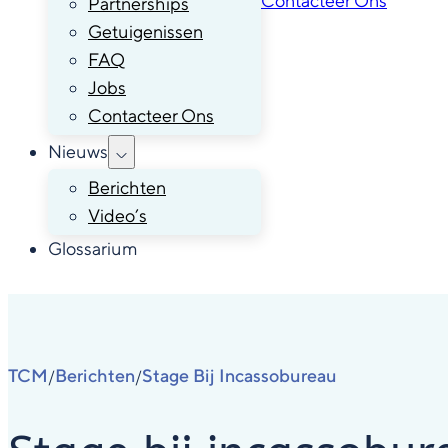
Contacteer Ons
Partnerships
Getuigenissen
FAQ
Jobs
Contacteer Ons
Nieuws
Berichten
Video’s
Glossarium
TCM
Berichten
Stage Bij Incassobureau
/
/