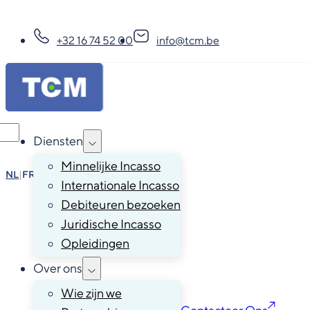
+32 16 74 52 00
info@tcm.be
Diensten
Minnelijke Incasso
NL
|
FR
|
EN
|
DE
Internationale Incasso
Debiteuren bezoeken
Juridische Incasso
Opleidingen
Over ons
Wie zijn we