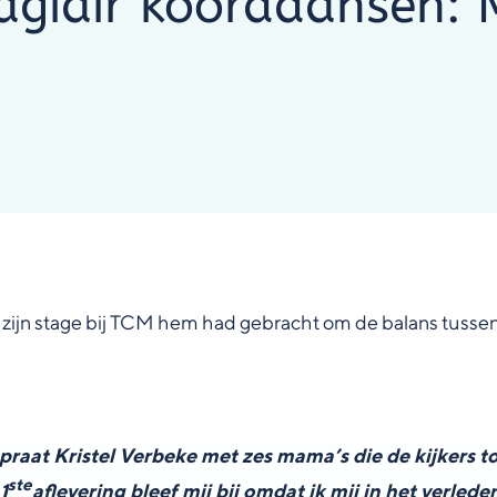
agiair koorddansen:
 zijn stage bij TCM hem had gebracht om de balans tussen 
at Kristel Verbeke met zes mama’s die de kijkers to
ste
1
aflevering bleef mij bij omdat ik mij in het verle