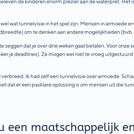
beleven de kinderen enorm plezier aan de waterpret. Het i
k wel wat tunnelvisie in het spel zijn. Mensen in armoede er
ndbreedte) om te denken aan andere mogelijkheden (bvb. he
 te zeggen dat je over drie weken gaat betalen. Voor onze 
ëer je deadlines). Ze mogen wel niet te vroeg uitgestuurd
l verbreed. Ik had zelf een tunnelvisie over armoede. Sch
niet dat er een pasklare oplossing is om mensen uit die tunn
u een maatschappelijk en