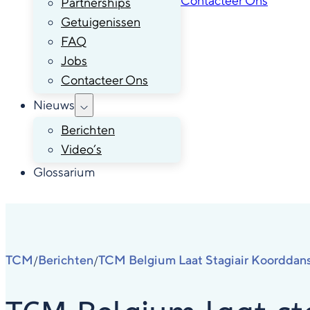
Contacteer Ons
Partnerships
Getuigenissen
FAQ
Jobs
Contacteer Ons
Nieuws
Berichten
Video’s
Glossarium
TCM
Berichten
TCM Belgium Laat Stagiair Koorddan
/
/