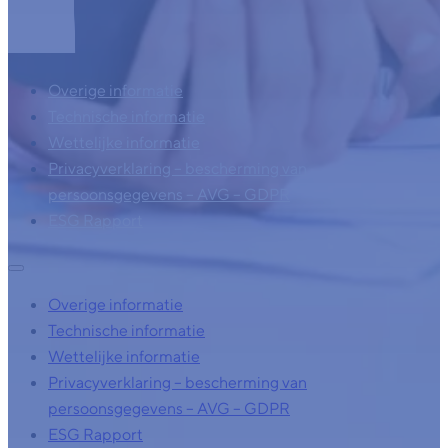
Overige informatie
Technische informatie
Wettelijke informatie
Privacyverklaring – bescherming van
persoonsgegevens – AVG – GDPR
ESG Rapport
Overige informatie
Technische informatie
Wettelijke informatie
Privacyverklaring – bescherming van
persoonsgegevens – AVG – GDPR
ESG Rapport