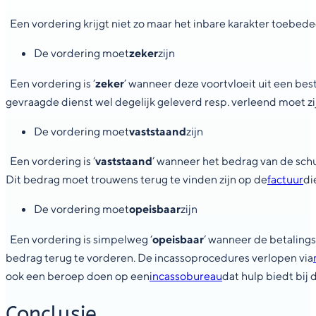
Een vordering krijgt niet zo maar het inbare karakter toebe
De vordering moet
zeker
zijn
Een vordering is ‘
zeker
’ wanneer deze voortvloeit uit een bes
gevraagde dienst wel degelijk geleverd resp. verleend moet zij
De vordering moet
vaststaand
zijn
Een vordering is ‘
vaststaand
’ wanneer het bedrag van de schu
Dit bedrag moet trouwens terug te vinden zijn op de
factuur
di
De vordering moet
opeisbaar
zijn
Een vordering is simpelweg ‘
opeisbaar
’ wanneer de betaling
bedrag terug te vorderen. De incassoprocedures verlopen via
ook een beroep doen op een
incassobureau
dat hulp biedt bij
Conclusie