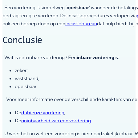
Een vordering is simpelweg ‘
opeisbaar
’ wanneer de betaling
bedrag terug te vorderen. De incassoprocedures verlopen via
ook een beroep doen op een
incassobureau
dat hulp biedt bij
Conclusie
Wat is een inbare vordering? Een
inbare vordering
is:
zeker;
vaststaand;
opeisbaar.
Voor meer informatie over de verschillende karakters van een 
De
dubieuze vordering
;
De
oninbaarheid van een vordering
.
U weet het nu wel: een vordering is niet noodzakelijk inbaar.