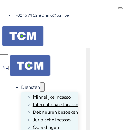
+32 16 74 52 00
info@tcm.be
NL
|
FR
|
EN
|
DE
Diensten
Minnelijke Incasso
Internationale Incasso
Debiteuren bezoeken
Juridische Incasso
Opleidingen