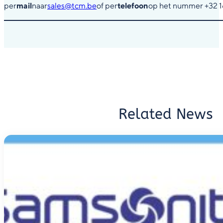
per
mail
naar
sales@tcm.be
of per
telefoon
op het nummer +32 16
Related News