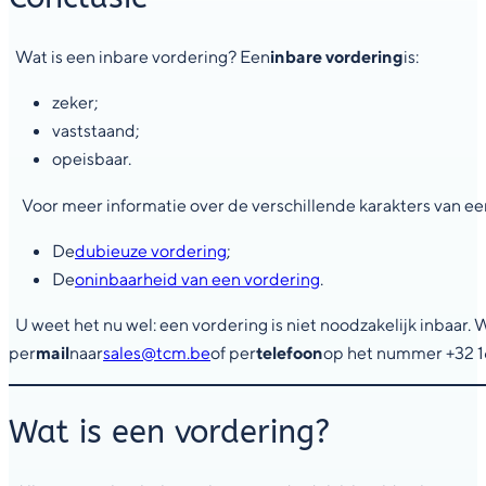
Wat is een inbare vordering? Een
inbare vordering
is:
zeker;
vaststaand;
opeisbaar.
Voor meer informatie over de verschillende karakters van een 
De
dubieuze vordering
;
De
oninbaarheid van een vordering
.
U weet het nu wel: een vordering is niet noodzakelijk inbaar.
per
mail
naar
sales@tcm.be
of per
telefoon
op het nummer +32 16
Wat is een vordering?