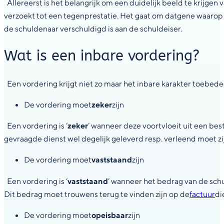
Allereerst is het belangrijk om een duidelijk beeld te krijgen 
verzoekt tot een tegenprestatie. Het gaat om datgene waarop de
de schuldenaar verschuldigd is aan de schuldeiser.
Wat is een inbare vordering?
Een vordering krijgt niet zo maar het inbare karakter toebe
De vordering moet
zeker
zijn
Een vordering is ‘
zeker
’ wanneer deze voortvloeit uit een bes
gevraagde dienst wel degelijk geleverd resp. verleend moet zij
De vordering moet
vaststaand
zijn
Een vordering is ‘
vaststaand
’ wanneer het bedrag van de schu
Dit bedrag moet trouwens terug te vinden zijn op de
factuur
di
De vordering moet
opeisbaar
zijn