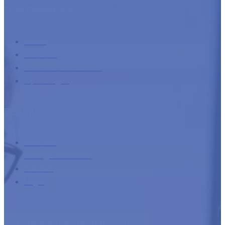
Home
Diensten
Internationaal incasso
Opleidingen
Bedrijfsinfo
Over ons
Overige informatie
Contact
Login
Ontwikkeld met de steun van: