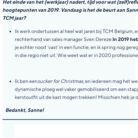
Het einde van het (werkjaar) nadert, tijd voor wat (zelf)r
hoogtepunten van 2019. Vandaag is het de beurt aan Sanne, 
TCM jaar?
Ik werk ondertussen al heel wat jaren bij TCM Belgium, en h
rechterhand van sales manager Sven Dereze.
In 2019 heb
je echter nooit ‘vast’ in een functie, en ik spring nog ger
in die regio niet uit. Wie weet wat er in 2020 professi
Ik ben een
sucker for Christmas
, en iedereen mag het we
dynamische ploeg wel vaker gemobiliseerd om een stapje 
kerstoutfit uit de kast mogen trekken! Misschien heb je
Bedankt, Sanne!