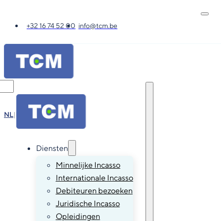
+32 16 74 52 00
info@tcm.be
NL
|
FR
|
EN
|
DE
Diensten
Minnelijke Incasso
Internationale Incasso
Debiteuren bezoeken
Juridische Incasso
Opleidingen