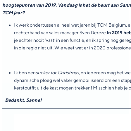
hoogtepunten van 2019. Vandaag is het de beurt aan Sanne, 
TCM jaar?
Ik werk ondertussen al heel wat jaren bij TCM Belgium, en h
rechterhand van sales manager Sven Dereze.
In 2019 heb
je echter nooit ‘vast’ in een functie, en ik spring nog ger
in die regio niet uit. Wie weet wat er in 2020 professi
Ik ben een
sucker for Christmas
, en iedereen mag het we
dynamische ploeg wel vaker gemobiliseerd om een stapje 
kerstoutfit uit de kast mogen trekken! Misschien heb je
Bedankt, Sanne!