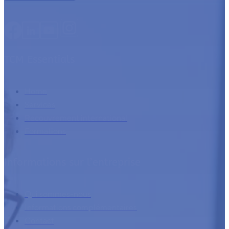
TCM Essentials
Home
Services
Recouvrement international
Formations
Informations sur l’entreprise
Qui sommes-nous
Informations complémentaires
Contact