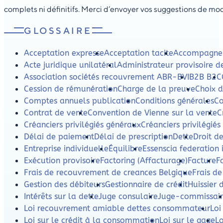
complets ni définitifs. Merci d’envoyer vos suggestions de mod
GLOSSAIRE
Acceptation expresse
Acceptation tacite
Accompagnem
Acte juridique unilatéral
Administrateur provisoire d
Association sociétés recouvrement ABR-BVI
B2B B2C
Cession de rémunération
Charge de la preuve
Choix d
Comptes annuels publication
Conditions générales
Co
Contrat de vente
Convention de Vienne sur la vente
C
Créanciers privilégiés généraux
Créanciers privilégiés
Délai de paiement
Délai de prescription
Dette
Droit d
Entreprise individuelle
Équilibre
Essenscia federation 
Exécution provisoire
Factoring (Affacturage)
Facture
F
Frais de recouvrement de creances Belgique
Frais d
Gestion des débiteurs
Gestionnaire de crédit
Huissier 
Intérêts sur la dette
Juge consulaire
Juge-commissai
Loi recouvrement amiable dettes consommateur
Loi
Loi sur le crédit à la consommation
Loi sur le gage
Lo