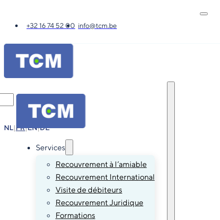
+32 16 74 52 00
info@tcm.be
NL
|
FR
|
EN
|
DE
Services
Recouvrement à l’amiable
Recouvrement International
Visite de débiteurs
Recouvrement Juridique
Formations