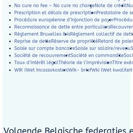
No cure no fee – No cure no charge
Note de crédit
Nu
Prescription et délais de prescription
Prestataire de s
Procédure européenne d’injonction de payer
Procédur
Reconnaissance de dette entre particuliers
Recouvre
Règlement Bruxelles Ibis
Règlement collectif de dett
Reprise de dette
Réserve de propriété
Retard de pai
Saisie sur compte bancaire
Saisie sur salaire/revenu
S
Société de recouvrement
Société en commandite
Soci
Taux d’intérêt légal
Théorie de l’imprévision
Titre exé
WIK (Wet Incassokosten)
Wik- brief
Wki (Wet kwaliteit
Volgende Belgische federaties 