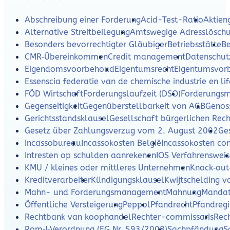
Abschreibung einer Forderung
Acid-Test-Ratio
Aktien
Alternative Streitbeilegung
Amtswegige Adresslösch
Besonders bevorrechtigter Gläubiger
Betriebsstätte
Be
CMR‑Übereinkommen
Credit management
Datenschut
Eigendomsvoorbehoud
Eigentumsrecht
Eigentumsvor
Essenscia federatie van de chemische industrie en lif
FÖD Wirtschaft
Forderungslaufzeit (DSO)
Forderungs
Gegenseitigkeit
Gegenüberstellbarkeit von AGB
Genos
Gerichtsstandsklausel
Gesellschaft bürgerlichen Rech
Gesetz über Zahlungsverzug vom 2. August 2002
Ges
Incassobureau
Incassokosten België
Incassokosten c
Intresten op schulden aanrekenen
IOS Verfahrensweis
KMU / kleines oder mittleres Unternehmen
Knock‑out
Kreditverarbeiter
Kündigungsklausel
Kwijtschelding v
Mahn- und Forderungsmanagement
Mahnung
Mandat
Öffentliche Versteigerung
Peppol
Pfandrecht
Pfandregi
Rechtbank van koophandel
Rechter-commissaris
Rec
Rom‑I‑Verordnung (EG Nr. 593/2008)
Sachpfändung
S