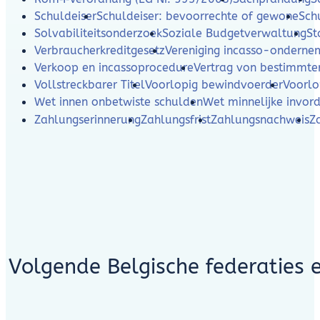
Schuldeiser
Schuldeiser: bevoorrechte of gewone
Sch
Solvabiliteitsonderzoek
Soziale Budgetverwaltung
St
Verbraucherkreditgesetz
Vereniging incasso-ondern
Verkoop en incassoprocedure
Vertrag von bestimmte
Vollstreckbarer Titel
Voorlopig bewindvoerder
Voorlo
Wet innen onbetwiste schulden
Wet minnelijke invor
Zahlungserinnerung
Zahlungsfrist
Zahlungsnachweis
Z
Volgende Belgische federaties 