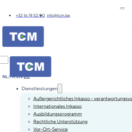
+32 16 74 52 00
info@tcm.be
NL
|
FR
|
EN
|
DE
Dienstleistungen
Außergerichtliches Inkasso – verantwortungsvo
Internationales Inkasso
Ausbildungsprogramm
Rechtliche Unterstützung
Vor-Ort-Service