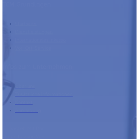
TCM Grundlagen
Startseite
Dienstleistungen
Internationales Inkasso
Vor-Ort-Service
Infos zum Unternehmen
Über uns
Zusätzliche Informationen
Kontakt
Anmeldung
Entwickelt Mit Der
Unterstützung Von: