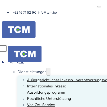
+32 16 74 52 00
info@tcm.be
NL
|
FR
|
EN
|
DE
Dienstleistungen
Außergerichtliches Inkasso – verantwortungsvo
Internationales Inkasso
Ausbildungsprogramm
Rechtliche Unterstützung
Vor-Ort-Service