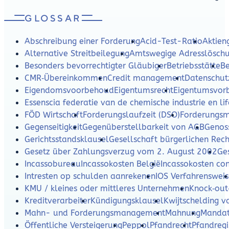
GLOSSAR
Abschreibung einer Forderung
Acid-Test-Ratio
Aktien
Alternative Streitbeilegung
Amtswegige Adresslösch
Besonders bevorrechtigter Gläubiger
Betriebsstätte
Be
CMR‑Übereinkommen
Credit management
Datenschut
Eigendomsvoorbehoud
Eigentumsrecht
Eigentumsvor
Essenscia federatie van de chemische industrie en lif
FÖD Wirtschaft
Forderungslaufzeit (DSO)
Forderungs
Gegenseitigkeit
Gegenüberstellbarkeit von AGB
Genos
Gerichtsstandsklausel
Gesellschaft bürgerlichen Rech
Gesetz über Zahlungsverzug vom 2. August 2002
Ges
Incassobureau
Incassokosten België
Incassokosten c
Intresten op schulden aanrekenen
IOS Verfahrensweis
KMU / kleines oder mittleres Unternehmen
Knock‑out
Kreditverarbeiter
Kündigungsklausel
Kwijtschelding v
Mahn- und Forderungsmanagement
Mahnung
Mandat
Öffentliche Versteigerung
Peppol
Pfandrecht
Pfandregi