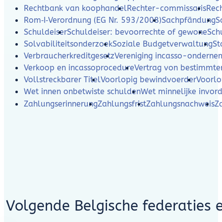
Rechtbank van koophandel
Rechter-commissaris
Rec
Rom‑I‑Verordnung (EG Nr. 593/2008)
Sachpfändung
S
Schuldeiser
Schuldeiser: bevoorrechte of gewone
Sch
Solvabiliteitsonderzoek
Soziale Budgetverwaltung
St
Verbraucherkreditgesetz
Vereniging incasso-ondern
Verkoop en incassoprocedure
Vertrag von bestimmte
Vollstreckbarer Titel
Voorlopig bewindvoerder
Voorlo
Wet innen onbetwiste schulden
Wet minnelijke invor
Zahlungserinnerung
Zahlungsfrist
Zahlungsnachweis
Z
Volgende Belgische federaties 