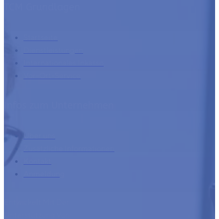
TCM Grundlagen
Startseite
Dienstleistungen
Internationales Inkasso
Vor-Ort-Service
Infos zum Unternehmen
Über uns
Zusätzliche Informationen
Kontakt
Anmeldung
Entwickelt Mit Der
Unterstützung Von: