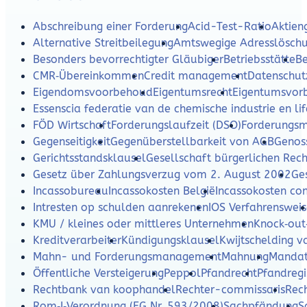
Abschreibung einer Forderung
Acid-Test-Ratio
Aktien
Alternative Streitbeilegung
Amtswegige Adresslösch
Besonders bevorrechtigter Gläubiger
Betriebsstätte
Be
CMR‑Übereinkommen
Credit management
Datenschut
Eigendomsvoorbehoud
Eigentumsrecht
Eigentumsvor
Essenscia federatie van de chemische industrie en lif
FÖD Wirtschaft
Forderungslaufzeit (DSO)
Forderungs
Gegenseitigkeit
Gegenüberstellbarkeit von AGB
Genos
Gerichtsstandsklausel
Gesellschaft bürgerlichen Rech
Gesetz über Zahlungsverzug vom 2. August 2002
Ges
Incassobureau
Incassokosten België
Incassokosten c
Intresten op schulden aanrekenen
IOS Verfahrensweis
KMU / kleines oder mittleres Unternehmen
Knock‑out
Kreditverarbeiter
Kündigungsklausel
Kwijtschelding v
Mahn- und Forderungsmanagement
Mahnung
Mandat
Öffentliche Versteigerung
Peppol
Pfandrecht
Pfandregi
Rechtbank van koophandel
Rechter-commissaris
Rec
Rom‑I‑Verordnung (EG Nr. 593/2008)
Sachpfändung
S