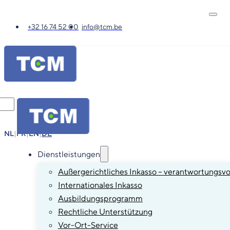
+32 16 74 52 00
info@tcm.be
NL
|
FR
|
EN
|
DE
Dienstleistungen
Außergerichtliches Inkasso – verantwortungsvo
Internationales Inkasso
Ausbildungsprogramm
Rechtliche Unterstützung
Vor-Ort-Service