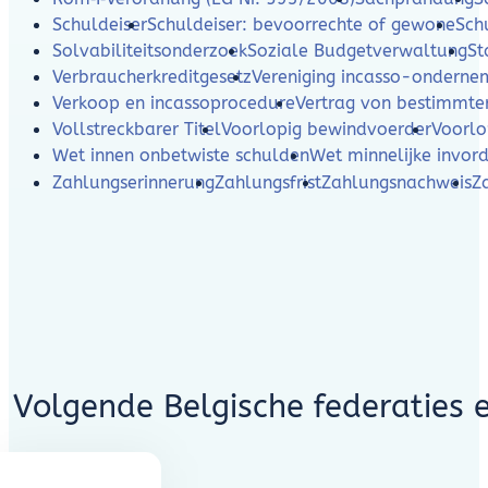
Schuldeiser
Schuldeiser: bevoorrechte of gewone
Sch
Solvabiliteitsonderzoek
Soziale Budgetverwaltung
St
Verbraucherkreditgesetz
Vereniging incasso-ondern
Verkoop en incassoprocedure
Vertrag von bestimmte
Vollstreckbarer Titel
Voorlopig bewindvoerder
Voorlo
Wet innen onbetwiste schulden
Wet minnelijke invor
Zahlungserinnerung
Zahlungsfrist
Zahlungsnachweis
Z
Volgende Belgische federaties 