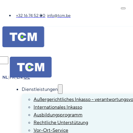
+32 16 74 52 00
info@tcm.be
NL
|
FR
|
EN
|
DE
Dienstleistungen
Außergerichtliches Inkasso – verantwortungsvo
Internationales Inkasso
Ausbildungsprogramm
Rechtliche Unterstützung
Vor-Ort-Service