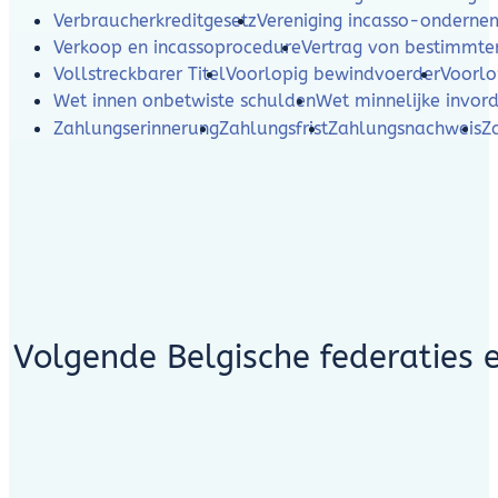
Verbraucherkreditgesetz
Vereniging incasso-ondern
Verkoop en incassoprocedure
Vertrag von bestimmte
Vollstreckbarer Titel
Voorlopig bewindvoerder
Voorlo
Wet innen onbetwiste schulden
Wet minnelijke invor
Zahlungserinnerung
Zahlungsfrist
Zahlungsnachweis
Z
Volgende Belgische federaties 