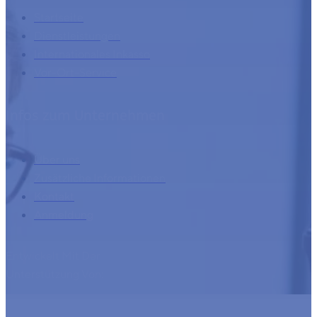
Startseite
Dienstleistungen
Internationales Inkasso
Vor-Ort-Service
Infos zum Unternehmen
Über uns
Zusätzliche Informationen
Kontakt
Anmeldung
Entwickelt Mit Der
Unterstützung Von: