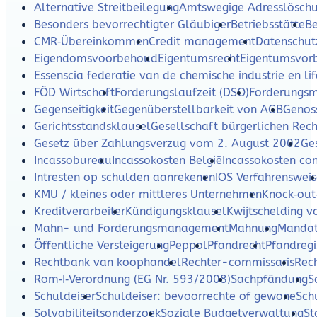
Alternative Streitbeilegung
Amtswegige Adresslösch
Besonders bevorrechtigter Gläubiger
Betriebsstätte
Be
CMR‑Übereinkommen
Credit management
Datenschut
Eigendomsvoorbehoud
Eigentumsrecht
Eigentumsvor
Essenscia federatie van de chemische industrie en lif
FÖD Wirtschaft
Forderungslaufzeit (DSO)
Forderungs
Gegenseitigkeit
Gegenüberstellbarkeit von AGB
Genos
Gerichtsstandsklausel
Gesellschaft bürgerlichen Rech
Gesetz über Zahlungsverzug vom 2. August 2002
Ges
Incassobureau
Incassokosten België
Incassokosten c
Intresten op schulden aanrekenen
IOS Verfahrensweis
KMU / kleines oder mittleres Unternehmen
Knock‑out
Kreditverarbeiter
Kündigungsklausel
Kwijtschelding v
Mahn- und Forderungsmanagement
Mahnung
Mandat
Öffentliche Versteigerung
Peppol
Pfandrecht
Pfandregi
Rechtbank van koophandel
Rechter-commissaris
Rec
Rom‑I‑Verordnung (EG Nr. 593/2008)
Sachpfändung
S
Schuldeiser
Schuldeiser: bevoorrechte of gewone
Sch
Solvabiliteitsonderzoek
Soziale Budgetverwaltung
St