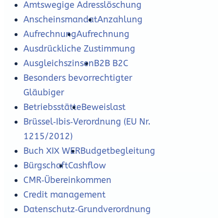
Amtswegige Adresslöschung
Anscheinsmandat
Anzahlung
Aufrechnung
Aufrechnung
Ausdrückliche Zustimmung
Ausgleichszinsen
B2B B2C
Besonders bevorrechtigter
Gläubiger
Betriebsstätte
Beweislast
Brüssel‑Ibis‑Verordnung (EU Nr.
1215/2012)
Buch XIX WER
Budgetbegleitung
Bürgschaft
Cashflow
CMR‑Übereinkommen
Credit management
Datenschutz‑Grundverordnung