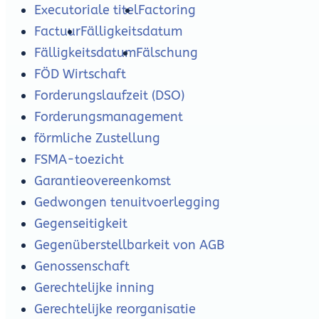
Executoriale titel
Factoring
Factuur
Fälligkeitsdatum
Fälligkeitsdatum
Fälschung
FÖD Wirtschaft
Forderungslaufzeit (DSO)
Forderungsmanagement
förmliche Zustellung
FSMA-toezicht
Garantieovereenkomst
Gedwongen tenuitvoerlegging
Gegenseitigkeit
Gegenüberstellbarkeit von AGB
Genossenschaft
Gerechtelijke inning
Gerechtelijke reorganisatie