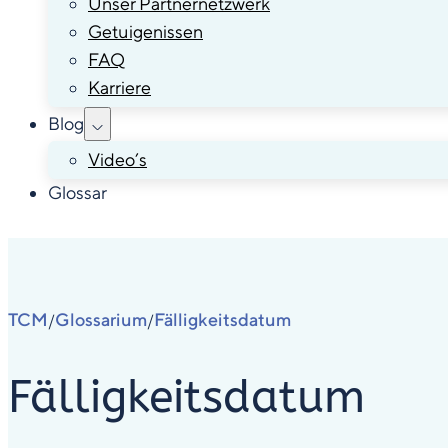
Unser Partnernetzwerk
Getuigenissen
FAQ
Karriere
Blog
Video’s
Glossar
TCM
Glossarium
Fälligkeitsdatum
/
/
Fälligkeitsdatum