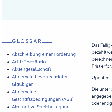
GLOSSAR
Das Fällig
bezahlt w
Abschreibung einer Forderung
berechnen
Acid-Test-Ratio
Frist erfor
Aktiengesellschaft
Allgemein bevorrechtigter
Updated:
Gläubiger
Die unter 
Allgemeine
angegeben
Geschäftsbedingungen (AGB)
oder endg
Alternative Streitbeilegung