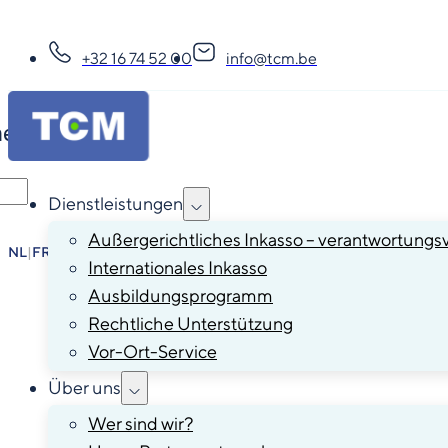
+32 16 74 52 00
info@tcm.be
hen
Dienstleistungen
Außergerichtliches Inkasso – verantwortungsv
NL
|
FR
|
EN
|
DE
Internationales Inkasso
Ausbildungsprogramm
Rechtliche Unterstützung
Vor-Ort-Service
Über uns
Wer sind wir?