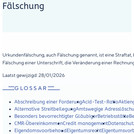
Fälschung
Urkundenfälschung, auch Fälschung genannt, ist eine Straftat,
Fälschung einer Unterschrift, die Veränderung einer Rechnung 
Laatst gewijzigd: 28/01/2026
GLOSSAR
Abschreibung einer Forderung
Acid-Test-Ratio
Aktien
Alternative Streitbeilegung
Amtswegige Adresslösch
Besonders bevorrechtigter Gläubiger
Betriebsstätte
Be
CMR‑Übereinkommen
Credit management
Datenschut
Eigendomsvoorbehoud
Eigentumsrecht
Eigentumsvor