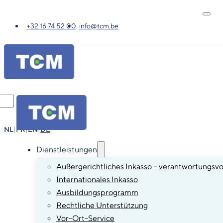
+32 16 74 52 00
info@tcm.be
NL
|
FR
|
EN
|
DE
Dienstleistungen
Außergerichtliches Inkasso – verantwortungsvo
Internationales Inkasso
Ausbildungsprogramm
Rechtliche Unterstützung
Vor-Ort-Service