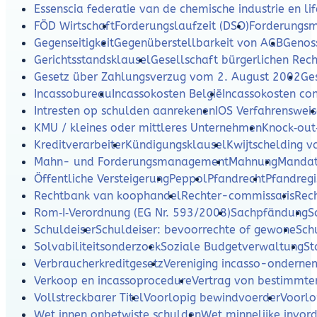
Essenscia federatie van de chemische industrie en lif
FÖD Wirtschaft
Forderungslaufzeit (DSO)
Forderungs
Gegenseitigkeit
Gegenüberstellbarkeit von AGB
Genos
Gerichtsstandsklausel
Gesellschaft bürgerlichen Rech
Gesetz über Zahlungsverzug vom 2. August 2002
Ges
Incassobureau
Incassokosten België
Incassokosten c
Intresten op schulden aanrekenen
IOS Verfahrensweis
KMU / kleines oder mittleres Unternehmen
Knock‑out
Kreditverarbeiter
Kündigungsklausel
Kwijtschelding v
Mahn- und Forderungsmanagement
Mahnung
Mandat
Öffentliche Versteigerung
Peppol
Pfandrecht
Pfandregi
Rechtbank van koophandel
Rechter-commissaris
Rec
Rom‑I‑Verordnung (EG Nr. 593/2008)
Sachpfändung
S
Schuldeiser
Schuldeiser: bevoorrechte of gewone
Sch
Solvabiliteitsonderzoek
Soziale Budgetverwaltung
St
Verbraucherkreditgesetz
Vereniging incasso-ondern
Verkoop en incassoprocedure
Vertrag von bestimmte
Vollstreckbarer Titel
Voorlopig bewindvoerder
Voorlo
Wet innen onbetwiste schulden
Wet minnelijke invor