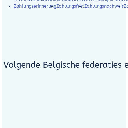
Zahlungserinnerung
Zahlungsfrist
Zahlungsnachweis
Z
Volgende Belgische federaties 