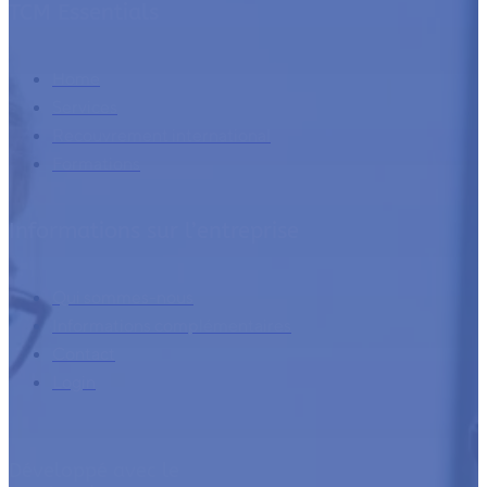
TCM Essentials
Home
Services
Recouvrement international
Formations
Informations sur l’entreprise
Qui sommes-nous
Informations complémentaires
Contact
Login
Développé avec le