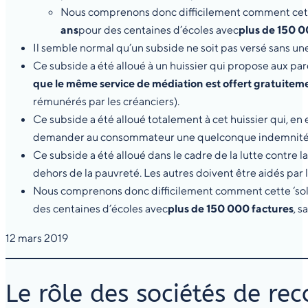
Nous comprenons donc difficilement comment cette ‘
ans
pour des centaines d’écoles avec
plus de 150 0
Il semble normal qu’un subside ne soit pas versé sans une
Ce subside a été alloué à un huissier qui propose aux pa
que le même service de médiation est offert gratuitem
rémunérés par les créanciers).
Ce subside a été alloué totalement à cet huissier qui, en
demander au consommateur une quelconque indemnité, aut
Ce subside a été alloué dans le cadre de la lutte contre l
dehors de la pauvreté. Les autres doivent être aidés par 
Nous comprenons donc difficilement comment cette ‘solut
des centaines d’écoles avec
plus de 150 000 factures
, s
12 mars 2019
Le rôle des sociétés de re