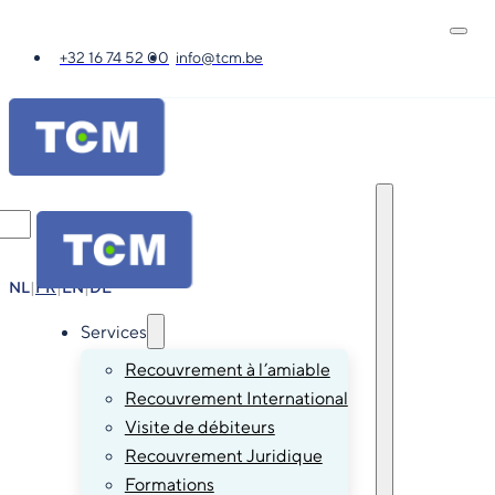
+32 16 74 52 00
info@tcm.be
NL
|
FR
|
EN
|
DE
Services
Recouvrement à l’amiable
Recouvrement International
Visite de débiteurs
Recouvrement Juridique
Formations