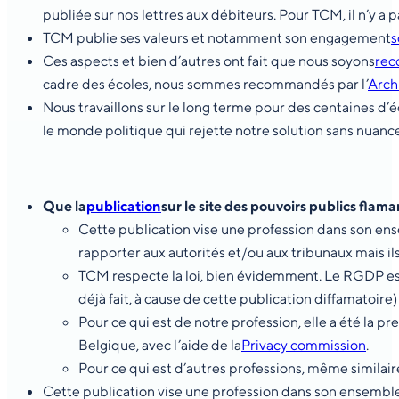
publiée sur nos lettres aux débiteurs. Pour TCM, il n’y a p
TCM publie ses valeurs et notamment son engagement
s
Ces aspects et bien d’autres ont fait que nous soyons
re
cadre des écoles, nous sommes recommandés par l’
Arch
Nous travaillons sur le long terme pour des centaines d
le monde politique qui rejette notre solution sans nuance
Que la
publication
sur le site des pouvoirs publics flam
Cette publication vise une profession dans son ens
rapporter aux autorités et/ou aux tribunaux mais ils
TCM respecte la loi, bien évidemment. Le RGDP est 
déjà fait, à cause de cette publication diffamatoir
Pour ce qui est de notre profession, elle a été la pr
Belgique, avec l’aide de la
Privacy commission
.
Pour ce qui est d’autres professions, même similaire
Cette publication vise une profession dans son ensemble 