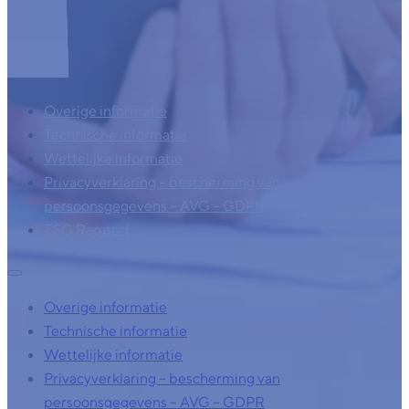
Overige informatie
Technische informatie
Wettelijke informatie
Privacyverklaring – bescherming van
persoonsgegevens – AVG – GDPR
ESG Rapport
Overige informatie
Technische informatie
Wettelijke informatie
Privacyverklaring – bescherming van
persoonsgegevens – AVG – GDPR
ESG Rapport