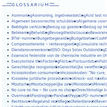
GLOSSARIUM
Aanmaning
Aanmaning, Ingebrekestelling
Acid test ra
Algemeen bevoorrechte schuldeisers
Algemene voor
Beëdigde verklaring
Beslag op goederen
Beslag op i
Betekening
Betwisting
Bevoegdheidsclausule
Bewaren
BTW-nummer
Budgetbegeleiding
Budgetbeheer
Cash
Compensatierente – rentevergoeding
Consulaire rech
Dienstenovereenkomst
DSO-Days Sales Outstanding
Essenscia federatie van de chemische industrie en lif
Executoriale titel
Factoring
Factuur
Factuurdatum
Fail
Gerechtelijke reorganisatie
Gerechtelijke vereffening
G
Incassokosten consumenten
Incassokosten: “No cure,
Klassieke juridische procedure
kmo
Knock-out rule
Ko
Maatschap
Maatschappelijke zetel
Mandataris
Minneli
No cure no fee – No cure no charge
Onrechtmatige b
Overmacht
Pandregister
Pandwet
Peppol
PO-nummer
Rechtsvorm
Regelend recht
Regsol
Retentierecht
Rever