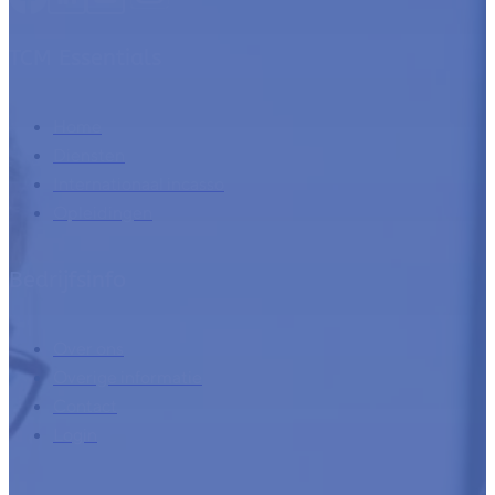
TCM Essentials
Home
Diensten
Internationaal incasso
Opleidingen
Bedrijfsinfo
Over ons
Overige informatie
Contact
Login
Ontwikkeld met de steun van: