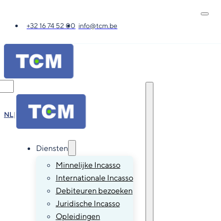
+32 16 74 52 00
info@tcm.be
NL
|
FR
|
EN
|
DE
Diensten
Minnelijke Incasso
Internationale Incasso
Debiteuren bezoeken
Juridische Incasso
Opleidingen