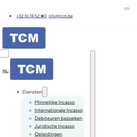
+32 16 74 52 00
info@tcm.be
NL
|
FR
|
EN
|
DE
Diensten
Minnelijke Incasso
Internationale Incasso
Debiteuren bezoeken
Juridische Incasso
Opleidingen