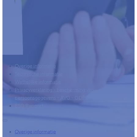
Overige informatie
Technische informatie
Wettelijke informatie
Privacyverklaring – bescherming van
persoonsgegevens – AVG – GDPR
ESG Rapport
Overige informatie