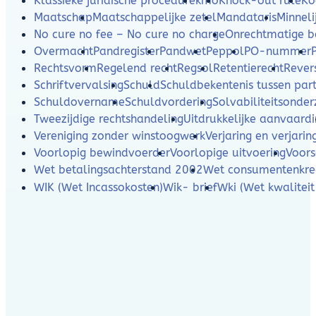
Klassieke juridische procedure
kmo
Knock-out rule
Ko
Maatschap
Maatschappelijke zetel
Mandataris
Minneli
No cure no fee – No cure no charge
Onrechtmatige b
Overmacht
Pandregister
Pandwet
Peppol
PO-nummer
Rechtsvorm
Regelend recht
Regsol
Retentierecht
Rever
Schriftvervalsing
Schuld
Schuldbekentenis tussen part
Schuldovername
Schuldvordering
Solvabiliteitsonde
Tweezijdige rechtshandeling
Uitdrukkelijke aanvaard
Vereniging zonder winstoogwerk
Verjaring en verjarin
Voorlopig bewindvoerder
Voorlopige uitvoering
Voors
Wet betalingsachterstand 2002
Wet consumentenkre
WIK (Wet Incassokosten)
Wik- brief
Wki (Wet kwaliteit