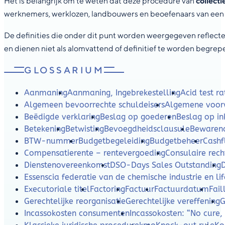
Het is belangrijk om te weten dat deze procedure van
collect
werknemers, werklozen, landbouwers en beoefenaars van een v
De definities die onder dit punt worden weergegeven reflecter
en dienen niet als alomvattend of definitief te worden begrep
GLOSSARIUM
Aanmaning
Aanmaning, Ingebrekestelling
Acid test ra
Algemeen bevoorrechte schuldeisers
Algemene voor
Beëdigde verklaring
Beslag op goederen
Beslag op i
Betekening
Betwisting
Bevoegdheidsclausule
Bewaren
BTW-nummer
Budgetbegeleiding
Budgetbeheer
Cash
Compensatierente – rentevergoeding
Consulaire rech
Dienstenovereenkomst
DSO-Days Sales Outstanding
Essenscia federatie van de chemische industrie en lif
Executoriale titel
Factoring
Factuur
Factuurdatum
Fail
Gerechtelijke reorganisatie
Gerechtelijke vereffening
G
Incassokosten consumenten
Incassokosten: “No cure,