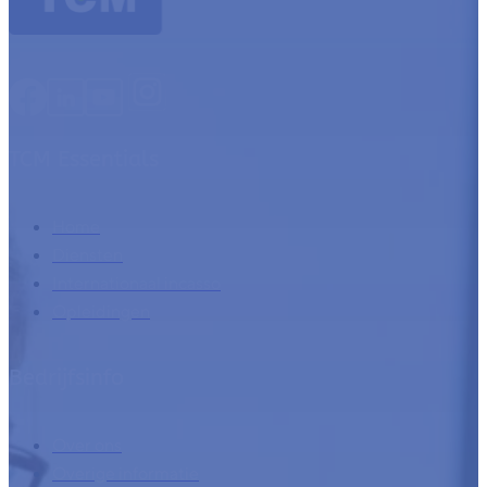
TCM Essentials
Home
Diensten
Internationaal incasso
Opleidingen
Bedrijfsinfo
Over ons
Overige informatie