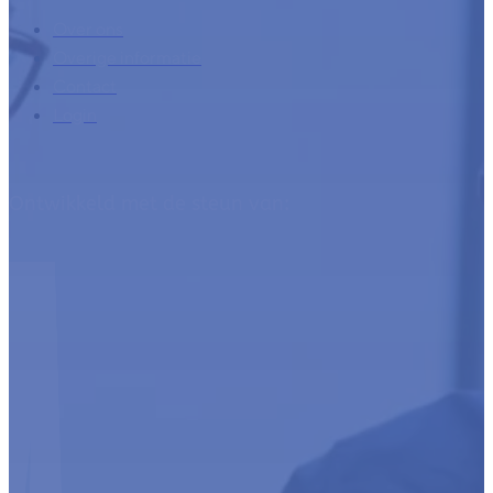
Over ons
Overige informatie
Contact
Login
Ontwikkeld met de steun van: