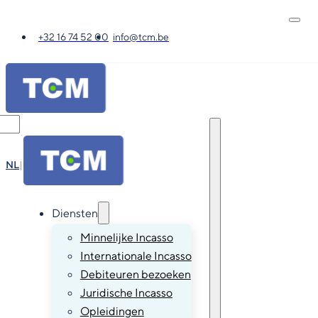
+32 16 74 52 00
info@tcm.be
NL
|
FR
|
EN
|
DE
Diensten
Minnelijke Incasso
Internationale Incasso
Debiteuren bezoeken
Juridische Incasso
Opleidingen