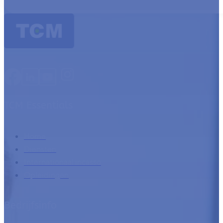
TCM Essentials
Home
Diensten
Internationaal incasso
Opleidingen
Bedrijfsinfo