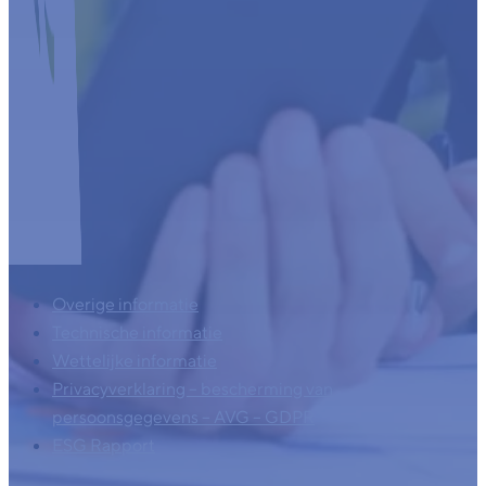
Overige informatie
Technische informatie
Wettelijke informatie
Privacyverklaring – bescherming van
persoonsgegevens – AVG – GDPR
ESG Rapport