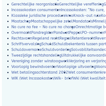
Gerechtelijke reorganisatie
Gerechtelijke vereffening
G
Incassokosten consumenten
Incassokosten: “No cure,
Klassieke juridische procedure
kmo
Knock-out rule
Ko
Maatschap
Maatschappelijke zetel
Mandataris
Minneli
No cure no fee – No cure no charge
Onrechtmatige b
Overmacht
Pandregister
Pandwet
Peppol
PO-nummer
Rechtsvorm
Regelend recht
Regsol
Retentierecht
Rever
Schriftvervalsing
Schuld
Schuldbekentenis tussen part
Schuldovername
Schuldvordering
Solvabiliteitsonde
Tweezijdige rechtshandeling
Uitdrukkelijke aanvaard
Vereniging zonder winstoogwerk
Verjaring en verjarin
Voorlopig bewindvoerder
Voorlopige uitvoering
Voors
Wet betalingsachterstand 2002
Wet consumentenkre
WIK (Wet Incassokosten)
Wik- brief
Wki (Wet kwaliteit