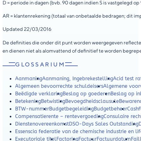
D = periode in dagen (bvb. 90 dagen indien S is vastgelegd op
AR = klantenrekening (totaal van onbetaalde bedragen; dit imp
Updated 22/03/2016
De definities die onder dit punt worden weergegeven reflecter
en dienen niet als alomvattend of definitief te worden begrep
GLOSSARIUM
Aanmaning
Aanmaning, Ingebrekestelling
Acid test ra
Algemeen bevoorrechte schuldeisers
Algemene voor
Beëdigde verklaring
Beslag op goederen
Beslag op i
Betekening
Betwisting
Bevoegdheidsclausule
Bewaren
BTW-nummer
Budgetbegeleiding
Budgetbeheer
Cash
Compensatierente – rentevergoeding
Consulaire rech
Dienstenovereenkomst
DSO-Days Sales Outstanding
Essenscia federatie van de chemische industrie en lif
Executoriale titel
Factoring
Factuur
Factuurdatum
Fail