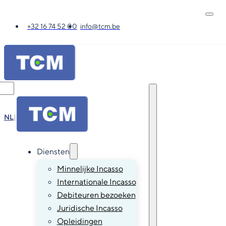
+32 16 74 52 00
info@tcm.be
NL
|
FR
|
EN
|
DE
Diensten
Minnelijke Incasso
Internationale Incasso
Debiteuren bezoeken
Juridische Incasso
Opleidingen