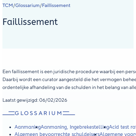
TCM
Glossarium
Faillissement
/
/
Faillissement
Een faillissement is een juridische procedure waarbij een perso
Daarbij wordt een curator aangesteld die het vermogen beheer
ordentelijke afhandeling van de schulden in het belang van all
Laatst gewijzigd: 06/02/2026
GLOSSARIUM
Aanmaning
Aanmaning, Ingebrekestelling
Acid test ra
Algemeen bevoorrechte schuldeisers
Algemene voor