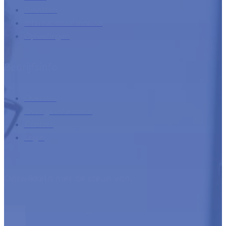
Diensten
Internationaal incasso
Opleidingen
Bedrijfsinfo
Over ons
Overige informatie
Contact
Login
Ontwikkeld met de steun van: