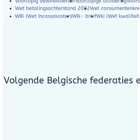
Voorlopig bewindvoerder
Voorlopige uitvoering
Voors
Wet betalingsachterstand 2002
Wet consumentenkre
WIK (Wet Incassokosten)
Wik- brief
Wki (Wet kwaliteit
Volgende Belgische federaties 