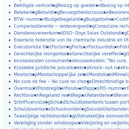
Beëdigde verklaring
Beslag op goederen
Beslag op i
Betekening
Betwisting
Bevoegdheidsclausule
Bewaren
BTW-nummer
Budgetbegeleiding
Budgetbeheer
Cash
Compensatierente – rentevergoeding
Consulaire rech
Dienstenovereenkomst
DSO-Days Sales Outstanding
Essenscia federatie van de chemische industrie en lif
Executoriale titel
Factoring
Factuur
Factuurdatum
Fail
Gerechtelijke reorganisatie
Gerechtelijke vereffening
G
Incassokosten consumenten
Incassokosten: “No cure,
Klassieke juridische procedure
kmo
Knock-out rule
Ko
Maatschap
Maatschappelijke zetel
Mandataris
Minneli
No cure no fee – No cure no charge
Onrechtmatige b
Overmacht
Pandregister
Pandwet
Peppol
PO-nummer
Rechtsvorm
Regelend recht
Regsol
Retentierecht
Rever
Schriftvervalsing
Schuld
Schuldbekentenis tussen part
Schuldovername
Schuldvordering
Solvabiliteitsonde
Tweezijdige rechtshandeling
Uitdrukkelijke aanvaard
Vereniging zonder winstoogwerk
Verjaring en verjarin