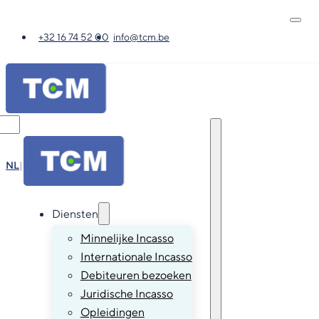
+32 16 74 52 00
info@tcm.be
NL
|
FR
|
EN
|
DE
Diensten
Minnelijke Incasso
Internationale Incasso
Debiteuren bezoeken
Juridische Incasso
Opleidingen