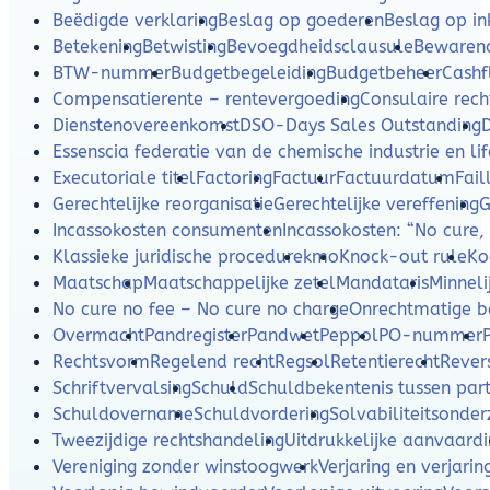
Beëdigde verklaring
Beslag op goederen
Beslag op i
Betekening
Betwisting
Bevoegdheidsclausule
Bewaren
BTW-nummer
Budgetbegeleiding
Budgetbeheer
Cash
Compensatierente – rentevergoeding
Consulaire rech
Dienstenovereenkomst
DSO-Days Sales Outstanding
Essenscia federatie van de chemische industrie en lif
Executoriale titel
Factoring
Factuur
Factuurdatum
Fail
Gerechtelijke reorganisatie
Gerechtelijke vereffening
G
Incassokosten consumenten
Incassokosten: “No cure,
Klassieke juridische procedure
kmo
Knock-out rule
Ko
Maatschap
Maatschappelijke zetel
Mandataris
Minneli
No cure no fee – No cure no charge
Onrechtmatige b
Overmacht
Pandregister
Pandwet
Peppol
PO-nummer
Rechtsvorm
Regelend recht
Regsol
Retentierecht
Rever
Schriftvervalsing
Schuld
Schuldbekentenis tussen part
Schuldovername
Schuldvordering
Solvabiliteitsonde
Tweezijdige rechtshandeling
Uitdrukkelijke aanvaard
Vereniging zonder winstoogwerk
Verjaring en verjarin