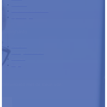
Diensten
Internationaal incasso
Opleidingen
Bedrijfsinfo
Over ons
Overige informatie
Contact
Login
Ontwikkeld met de steun van: