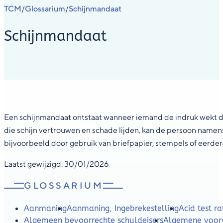
TCM
Glossarium
Schijnmandaat
/
/
Schijnmandaat
Een schijnmandaat ontstaat wanneer iemand de indruk wekt dat 
die schijn vertrouwen en schade lijden, kan de persoon name
bijvoorbeeld door gebruik van briefpapier, stempels of eerde
Laatst gewijzigd: 30/01/2026
GLOSSARIUM
Aanmaning
Aanmaning, Ingebrekestelling
Acid test ra
Algemeen bevoorrechte schuldeisers
Algemene voor