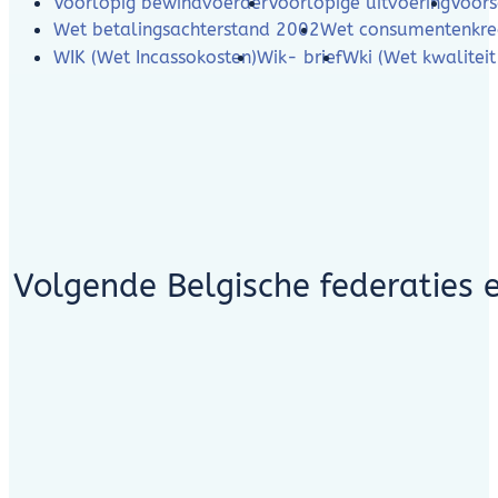
Voorlopig bewindvoerder
Voorlopige uitvoering
Voors
Wet betalingsachterstand 2002
Wet consumentenkre
WIK (Wet Incassokosten)
Wik- brief
Wki (Wet kwaliteit
Volgende Belgische federaties 