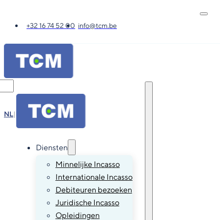
+32 16 74 52 00
info@tcm.be
NL
|
FR
|
EN
|
DE
Diensten
Minnelijke Incasso
Internationale Incasso
Debiteuren bezoeken
Juridische Incasso
Opleidingen