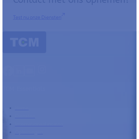
Test nu onze Diensten
TCM Essentials
Home
Diensten
Internationaal incasso
Opleidingen