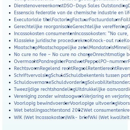
Dienstenovereenkomst
DSO-Days Sales Outstanding
Essenscia federatie van de chemische industrie en lif
Executoriale titel
Factoring
Factuur
Factuurdatum
Fail
Gerechtelijke reorganisatie
Gerechtelijke vereffening
G
Incassokosten consumenten
Incassokosten: “No cure,
Klassieke juridische procedure
kmo
Knock-out rule
Ko
Maatschap
Maatschappelijke zetel
Mandataris
Minneli
No cure no fee – No cure no charge
Onrechtmatige b
Overmacht
Pandregister
Pandwet
Peppol
PO-nummer
Rechtsvorm
Regelend recht
Regsol
Retentierecht
Rever
Schriftvervalsing
Schuld
Schuldbekentenis tussen part
Schuldovername
Schuldvordering
Solvabiliteitsonde
Tweezijdige rechtshandeling
Uitdrukkelijke aanvaard
Vereniging zonder winstoogwerk
Verjaring en verjarin
Voorlopig bewindvoerder
Voorlopige uitvoering
Voors
Wet betalingsachterstand 2002
Wet consumentenkre
WIK (Wet Incassokosten)
Wik- brief
Wki (Wet kwaliteit