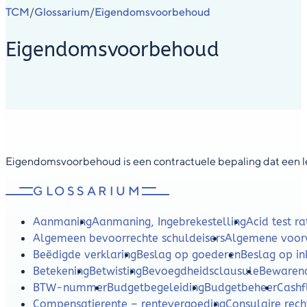
TCM
Glossarium
Eigendomsvoorbehoud
/
/
Eigendomsvoorbehoud
Eigendomsvoorbehoud is een contractuele bepaling dat een le
GLOSSARIUM
Aanmaning
Aanmaning, Ingebrekestelling
Acid test ra
Algemeen bevoorrechte schuldeisers
Algemene voor
Beëdigde verklaring
Beslag op goederen
Beslag op i
Betekening
Betwisting
Bevoegdheidsclausule
Bewaren
BTW-nummer
Budgetbegeleiding
Budgetbeheer
Cash
Compensatierente – rentevergoeding
Consulaire rech