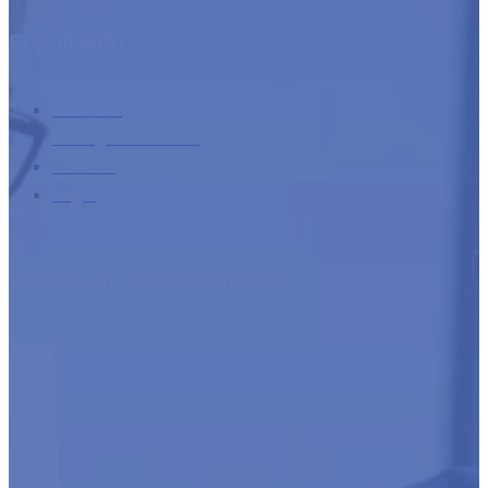
Bedrijfsinfo
Over ons
Overige informatie
Contact
Login
Ontwikkeld met de steun van: